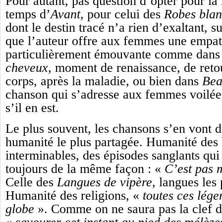
Pour autant, pas question d’opter pour la 
temps d’
Avant,
pour celui des
Robes bla
dont le destin tracé n’a rien d’exaltant, su
que l’auteur offre aux femmes une empat
particulièrement émouvante comme dan
cheveux
, moment de renaissance, de retou
corps, après la maladie, ou bien dans
Bea
chanson qui s’adresse aux femmes voilée
s’il en est.
Le plus souvent, les chansons s’en vont d
humanité le plus partagée. Humanité des
interminables, des épisodes sanglants q
toujours de la même façon : «
C’est pas m
Celle des
Langues de vipère
, langues les 
Humanité des religions, «
toutes ces lége
globe
». Comme on ne saura pas la clef de