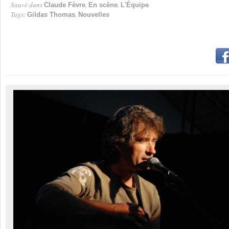
Sauvé dans
,
,
Claude Fèvre
En scène
L'Équipe
Tags:
,
Gildas Thomas
Nouvelles