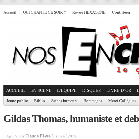
Accueil
QUI CHANTE CE SOIR ?
Revue HEXAGONE
Contribuer
ACCUEIL
EN SCÈNE
L'ÉQUIPE
DISQUES
LIVRE D’OR
Jeune public
Biblio
Saines humeurs
Hommages
Merci Collègues
Gildas Thomas, humaniste et de
Ajouté par
le 1 avril 2015.
Claude Fèvre
Par