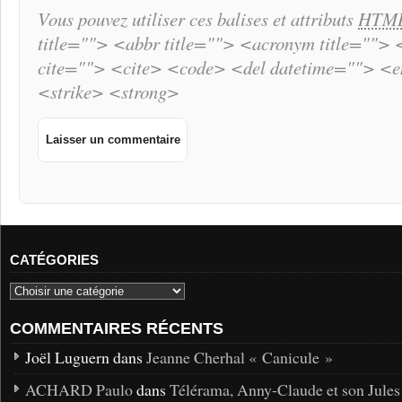
Vous pouvez utiliser ces balises et attributs
HTM
title=""> <abbr title=""> <acronym title="">
cite=""> <cite> <code> <del datetime=""> <
<strike> <strong>
CATÉGORIES
COMMENTAIRES RÉCENTS
Joël Luguern dans
Jeanne Cherhal « Canicule »
ACHARD Paulo
dans
Télérama, Anny-Claude et son Jules