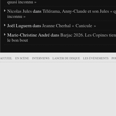
quasi inconnu »
Nicolas Jules
dans
Télérama, Anny-Claude et son Jules « q
inconnu »
Joël Luguern dans
Jeanne Cherhal « Canicule »
Marie-Christine André dans
Barjac 2026. Les Copines tie
le bon bout
ACCUEIL
EN SCÈNE
INTERVIEWS
LANCER DE DISQUE
LES ÉVÉNEMENTS
PO