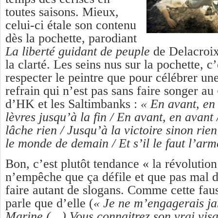
toutes saisons. Mieux,
celui-ci étale son contenu
dès la pochette, parodiant
La liberté guidant de peuple
de Delacroix
la clarté. Les seins nus sur la pochette, c’
respecter le peintre que pour célébrer u
refrain qui n’est pas sans faire songer au
d’HK et les Saltimbanks :
« En avant, en
lèvres jusqu’à la fin / En avant, en avant 
lâche rien / Jusqu’à la victoire sinon rie
le monde de demain / Et s’il le faut l’arm
Bon, c’est plutôt tendance « la révolutio
n’empêche que ça défile et que pas mal 
faire autant de slogans. Comme cette fau
parle que d’elle (
« Je ne m’engagerais ja
Marine (…) Vous connaitrez son vrai visa