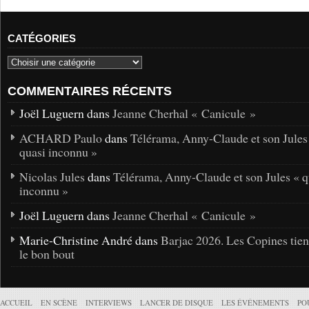
CATÉGORIES
COMMENTAIRES RÉCENTS
Joël Luguern dans
Jeanne Cherhal « Canicule »
ACHARD Paulo
dans
Télérama, Anny-Claude et son Jules
quasi inconnu »
Nicolas Jules
dans
Télérama, Anny-Claude et son Jules « q
inconnu »
Joël Luguern dans
Jeanne Cherhal « Canicule »
Marie-Christine André dans
Barjac 2026. Les Copines tie
le bon bout
ACCUEIL
EN SCÈNE
INTERVIEWS
LANCER DE DISQUE
LES ÉVÉNEMENTS
PO