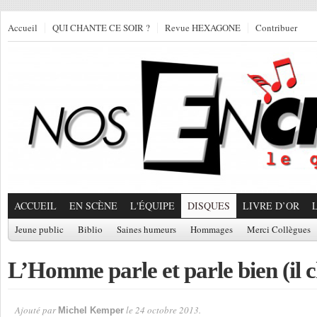
Accueil
QUI CHANTE CE SOIR ?
Revue HEXAGONE
Contribuer
ACCUEIL
EN SCÈNE
L'ÉQUIPE
DISQUES
LIVRE D’OR
Jeune public
Biblio
Saines humeurs
Hommages
Merci Collègues
L’Homme parle et parle bien (il c
Ajouté par
le 24 octobre 2013.
Michel Kemper
Par