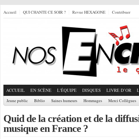
Accueil
QUI CHANTE CE SOIR ?
Revue HEXAGONE
Contribuer
ACCUEIL
EN SCÈNE
L'ÉQUIPE
DISQUES
LIVRE D’OR
Jeune public
Biblio
Saines humeurs
Hommages
Merci Collègues
Quid de la création et de la diffus
musique en France ?