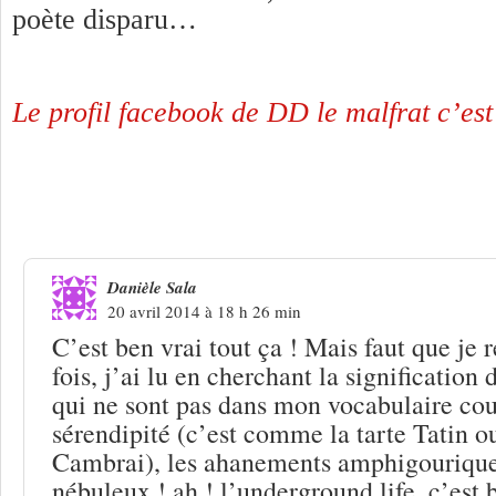
poète disparu…
Le profil facebook de DD le malfrat c’est
9 Réponses à
Quid de la création et de 
musique en France ?
Danièle Sala
20 avril 2014 à 18 h 26 min
C’est ben vrai tout ça ! Mais faut que je 
fois, j’ai lu en cherchant la signification
qui ne sont pas dans mon vocabulaire cou
sérendipité (c’est comme la tarte Tatin ou
Cambrai), les ahanements amphigouriques
nébuleux ! ah ! l’underground life, c’est b