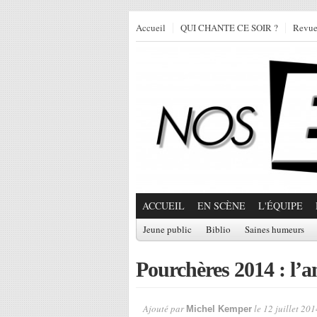
Accueil
QUI CHANTE CE SOIR ?
Revu
ACCUEIL
EN SCÈNE
L'ÉQUIPE
Jeune public
Biblio
Saines humeurs
Pourchères 2014 : l
Ajouté par
le 12 juillet 201
Michel Kemper