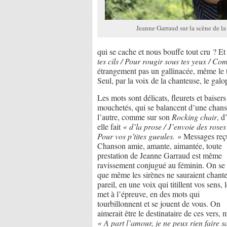
Jeanne Garraud sur la scène de
qui se cache et nous bouffe tout cru ? E
tes cils / Pour rougir sous tes yeux / C
étrangement pas un gallinacée, même le 
Seul, par la voix de la chanteuse, le gal
Les mots sont délicats, fleurets et baisers
mouchetés, qui se balancent d’une chan
l’autre, comme sur son
Rocking chair
, d
elle fait
« d’la prose / J’envoie des roses 
Pour vos p’tites gueules. »
Messages reç
Chanson amie, amante, aimantée, toute
prestation de Jeanne Garraud est même
ravissement conjugué au féminin. On se 
que même les sirènes ne sauraient chante
pareil, en une voix qui titillent vos sens, 
met à l’épreuve, en des mots qui
tourbillonnent et se jouent de vous. On
aimerait être le destinataire de ces vers, 
« A part l’amour, je ne peux rien faire s