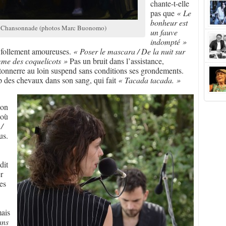
chante-t-elle
pas que
« Le
bonheur est
 la Chansonnade (photos Marc Buonomo)
un fauve
indompté »
t follement amoureuses.
« Poser le mascara / De la nuit sur
omme des coquelicots »
Pas un bruit dans l’assistance,
tonnerre au loin suspend sans conditions ses grondements.
op des chevaux dans son sang, qui fait
« Tacada tacada. »
son
’où
/
us.
dit
r
les
mais
ans