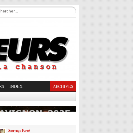
RS
INDEX
ARCHIVES
enade Enchantée
Sauvage Ferré