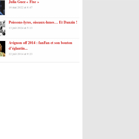
Julia Guez « Fixe »
18 mai 2022 at 8:47
Poissons-lyres, oiseaux-lunes… Et Danzin !
13 juil 2024 at 5:13
Avignon off 2014 : fanFan et son bouton
d’églantin...
22 juil 2014 at 9:23