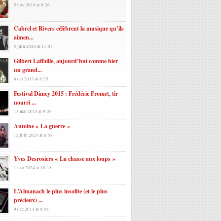
5 nov 2018 at 9:26
Cabrel et Rivers célèbrent la musique qu’ils
aimen...
5 juin 2020 at 11:07
Gilbert Laffaille, aujourd’hui comme hier
un grand...
6 oct 2013 at 8:25
Festival Dimey 2015 : Frédéric Fromet, tir
nourri ...
13 mai 2015 at 9:30
Antoine « La guerre »
12 juin 2024 at 6:58
Yves Desrosiers « La chasse aux loups »
1 mar 2024 at 10:18
L’Almanach le plus insolite (et le plus
précieux) ...
9 déc 2014 at 8:58