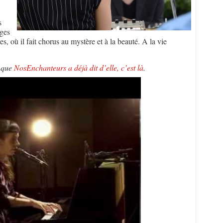
s
rges
es, où il fait chorus au mystère et à la beauté. A la vie
 que
NosEnchanteurs a déjà dit d’elle, c’est là
.