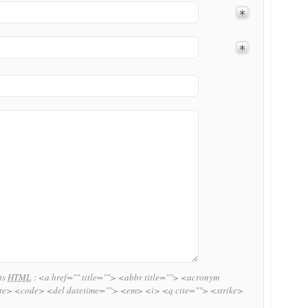
uts
HTML
:
<a href="" title=""> <abbr title=""> <acronym
ite> <code> <del datetime=""> <em> <i> <q cite=""> <strike>