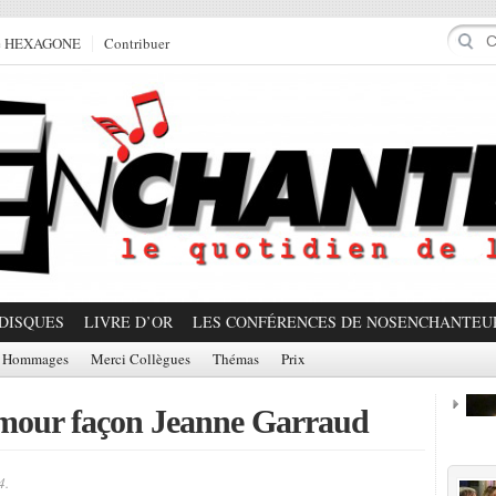
e HEXAGONE
Contribuer
DISQUES
LIVRE D’OR
LES CONFÉRENCES DE NOSENCHANTEU
Hommages
Merci Collègues
Thémas
Prix
’amour façon Jeanne Garraud
Prom
4.
Partager!