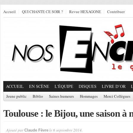
Accueil
QUI CHANTE CE SOIR ?
Revue HEXAGONE
Contribuer
ACCUEIL
EN SCÈNE
L'ÉQUIPE
DISQUES
LIVRE D’OR
Jeune public
Biblio
Saines humeurs
Hommages
Merci Collègues
Toulouse : le Bijou, une saison à 
Ajouté par
le 6 septembre 2014.
Claude Fèvre
Par