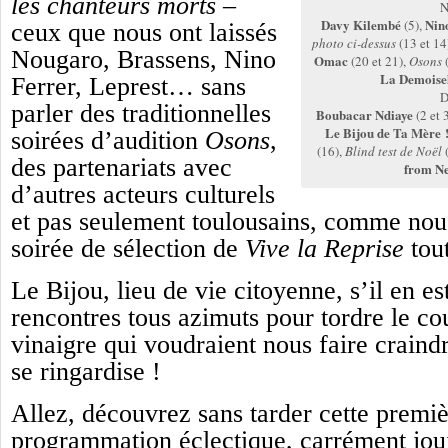
les chanteurs morts
–
Davy Kilembé
Nin
(5),
ceux que nous ont laissés
photo ci-dessus
(13 et 14
Nougaro, Brassens, Nino
Omac
(20 et 21),
Osons
(
La Demoisel
Ferrer, Leprest… sans
parler des traditionnelles
Boubacar Ndiaye
(2 et 
Le Bijou de Ta Mère 
soirées d’audition
Osons
,
(16),
Blind test de Noël
des partenariats avec
from N
d’autres acteurs culturels
et pas seulement toulousains, comme nous
soirée de sélection de
Vive la Reprise
tout
Le Bijou, lieu de vie citoyenne, s’il en est
rencontres tous azimuts pour tordre le co
vinaigre qui voudraient nous faire crain
se ringardise !
Allez, découvrez sans tarder cette premiè
programmation éclectique, carrément joui