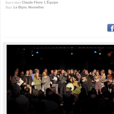
Sauvé dans
,
Claude Fèvre
L'Équipe
Tags:
,
Le Bijou
Nouvelles