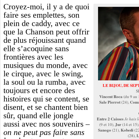
Croyez-moi, il y a de quoi
faire ses emplettes, son
plein de caddy, avec ce
que la Chanson peut offrir
de plus réjouissant quand
elle s’acoquine sans
frontières avec les
musiques du monde, avec
le cirque, avec le swing,
la soul ou la rumba, avec
LE BIJOU, DE SE
toujours et encore des
S
Vincent Roca
(du 9 au 
histoires qui se content, se
Sale Pierrot
Com
(24),
disent, et se chantent bien
sûr, quand elle jongle
Entre 2 Caisses
Je hais l
aussi avec nos souvenirs –
Jur
(9 et 10),
(14 et 15)
Sanogo
Kobedi
(21),
(2
on ne peut pas faire sans
L
(28),