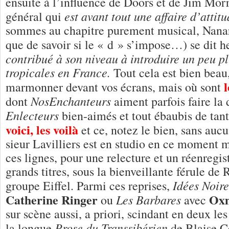
ensuite à l’influence de Doors et de Jim Morr
est avant tout une affaire d’attit
général qui
sommes au chapitre purement musical, Nanar 
que de savoir si le « d » s’impose…)
se dit 
contribué à son niveau à introduire un peu p
tropicales en France.
Tout cela est bien beau
marmonner devant vos écrans, mais où sont
NosEnchanteurs
dont
aiment parfois faire la
Enlecteurs
bien-aimés et tout ébaubis de tant
voici, les voilà
et ce, notez le bien, sans auc
sieur Lavilliers est en studio en ce moment 
ces lignes, pour une relecture et un réenregi
grands titres, sous la bienveillante férule 
Idées Noire
groupe Eiffel. Parmi ces reprises,
Catherine Ringer
Oxm
Les Barbares
ou
avec
sur scène aussi, a priori, scindant en deux le
Prose du Transsibérien
la longue
de Blaise C