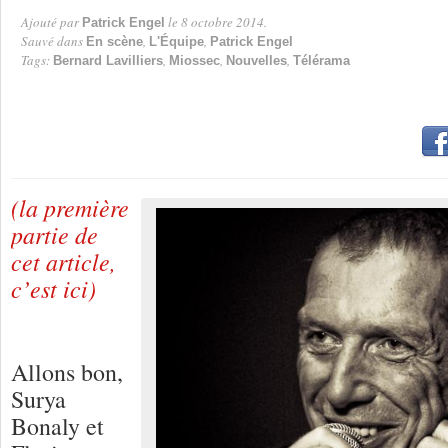
Ajouté par
le 8 octobre 2014.
Patrick Engel
Par
Sauvé dans
,
,
En scène
L'Équipe
Patrick Engel
Tags:
,
,
,
Bernard Lavilliers
Miossec
Nouvelles
Télérama
(la première
partie de
cet article,
c’est ici)
Allons bon,
Surya
Bonaly et