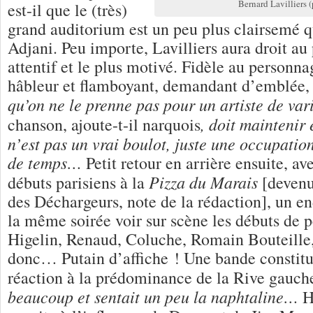
Bernard Lavilliers 
est-il que le (très)
grand auditorium est un peu plus clairsemé q
Adjani. Peu importe, Lavilliers aura droit au 
attentif et le plus motivé. Fidèle au personnag
hâbleur et flamboyant, demandant d’emblée, 
qu’on ne le prenne pas pour
un artiste de va
, doit maintenir 
chanson, ajoute-t-il narquois
n’est pas un vrai boulot, juste une occupati
de temps…
Petit retour en arrière ensuite, av
Pizza du Marais
débuts parisiens à la
[devenu
des Déchargeurs, note de la rédaction], un en
la même soirée voir sur scène les débuts de 
Higelin, Renaud, Coluche, Romain Bouteille, 
donc… Putain d’affiche ! Une bande constitu
réaction à la prédominance de la Rive gauch
beaucoup et sentait un peu la naphtaline…
H