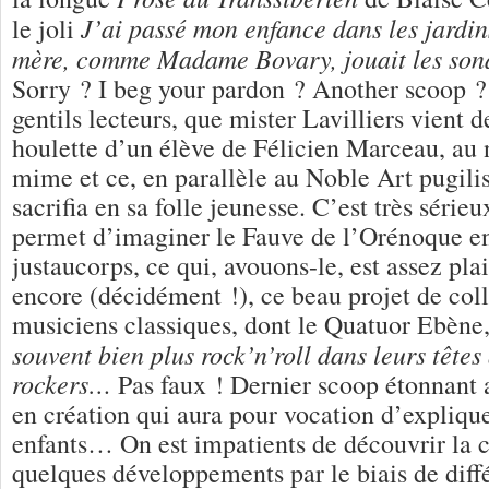
J’ai passé mon enfance dans les jardi
le joli
mère, comme Madame Bovary, jouait les so
Sorry ?
I beg your pardon ? Another scoop ?
gentils lecteurs, que mister Lavilliers vient d
houlette d’un élève de Félicien Marceau, au n
mime et ce, en parallèle au Noble Art pugilis
sacrifia en sa folle jeunesse. C’est très sérieux
permet d’imaginer le Fauve de l’Orénoque en
justaucorps, ce qui, avouons-le, est assez p
encore (décidément !), ce beau projet de col
musiciens classiques, dont le Quatuor Ebène,
souvent bien plus rock’n’roll dans leurs têtes
rockers…
Pas faux ! Dernier scoop étonnant 
en création qui aura pour vocation d’expliqu
enfants… On est impatients de découvrir la 
quelques développements par le biais de diffé