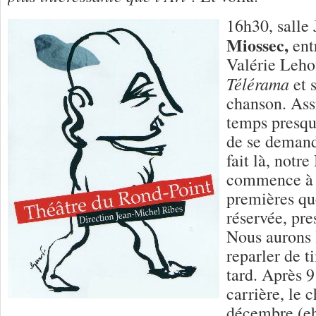
16h30, salle 
Miossec,
entr
Valérie Lehou
Télérama
et s
chanson. Ass
temps presqu
de se demand
fait là, notre
commence à 
premières qu
réservée, pr
Nous aurons 
reparler de t
tard. Après 9
carrière, le 
décembre (eh 