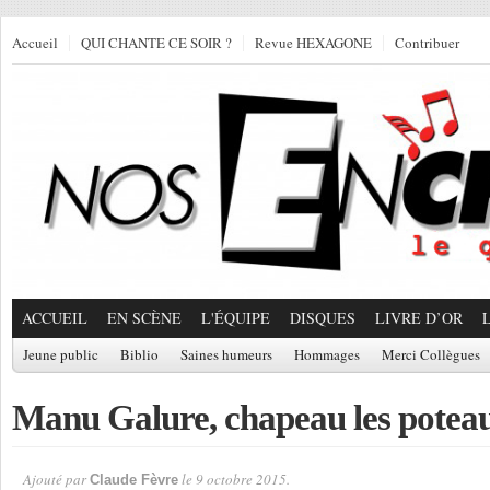
Accueil
QUI CHANTE CE SOIR ?
Revue HEXAGONE
Contribuer
ACCUEIL
EN SCÈNE
L'ÉQUIPE
DISQUES
LIVRE D’OR
Jeune public
Biblio
Saines humeurs
Hommages
Merci Collègues
Manu Galure, chapeau les poteau
Ajouté par
le 9 octobre 2015.
Claude Fèvre
Par