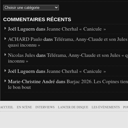
COMMENTAIRES RÉCENTS
Joël Luguern dans
Jeanne Cherhal « Canicule »
ACHARD Paulo
dans
Télérama, Anny-Claude et son Jules
quasi inconnu »
Nicolas Jules
dans
Télérama, Anny-Claude et son Jules « q
inconnu »
Joël Luguern dans
Jeanne Cherhal « Canicule »
Marie-Christine André dans
Barjac 2026. Les Copines tie
le bon bout
ACCUEIL
EN SCÈNE
INTERVIEWS
LANCER DE DISQUE
LES ÉVÉNEMENTS
PO