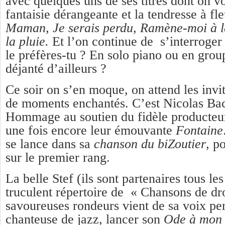
avec quelques uns de ses titres dont on vo
fantaisie dérangeante et la tendresse à fl
Maman, Je serais perdu, Ramène-moi à 
la pluie.
Et l’on continue de s’interroge
le préfères-tu ? En solo piano ou en group
déjanté d’ailleurs ?
Ce soir on s’en moque, on attend les invi
de moments enchantés. C’est Nicolas Bac
Hommage au soutien du fidèle producteur 
une fois encore leur émouvante
Fontaine
se lance dans sa
chanson du biZoutier
, po
sur le premier rang.
La belle Stef (ils sont partenaires tous les
truculent répertoire de « Chansons de dro
savoureuses rondeurs vient de sa voix pe
chanteuse de jazz, lancer son
Ode à mon c