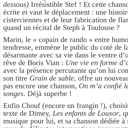
dessous)
Irrésistible Stef !
Et cette chans
écrite et vaut le déplacement : une histoi
cisterciennes et de leur fabrication de fl
quand un récital de Steph à Toulouse ?
Marin, le « copain de rando » entre humou
tendresse, emmène le public du coté de l
désarmante avec sa vie dans le ventre d’u
rêve de Boris Vian :
Une vie en forme d’
avec la présence percutante qu’on lui con
son titre
Grain de sable,
offre un nouveau
pas encore une chanson,
On m’a confié le
songes
. Déjà superbe !
Enfin Chouf (encore un frangin !), choisi
texte de Dimey,
Les enfants de Louxor
, 
musique pour lui, et sa chanson dédiée à