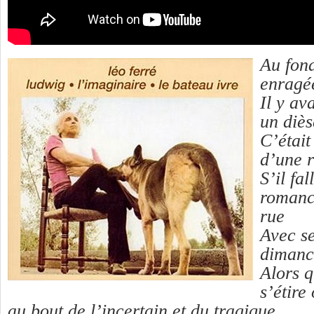
Au fond
enragé
Il y a
un diès
C’était
d’une 
S’il fal
romance
rue
Avec se
dimanc
Alors 
s’étire
au bout de l’incertain et du tragique