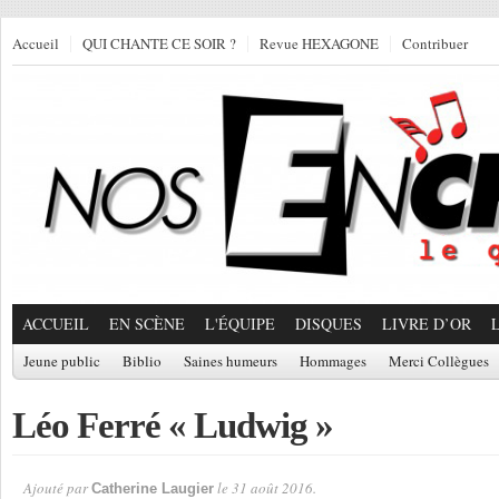
Accueil
QUI CHANTE CE SOIR ?
Revue HEXAGONE
Contribuer
ACCUEIL
EN SCÈNE
L'ÉQUIPE
DISQUES
LIVRE D’OR
Jeune public
Biblio
Saines humeurs
Hommages
Merci Collègues
Léo Ferré « Ludwig »
Ajouté par
le 31 août 2016.
Catherine Laugier
Par