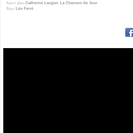
Sauvé dans
,
Catherine Laugier
La Chanson du Jour
Tags:
Léo Ferré