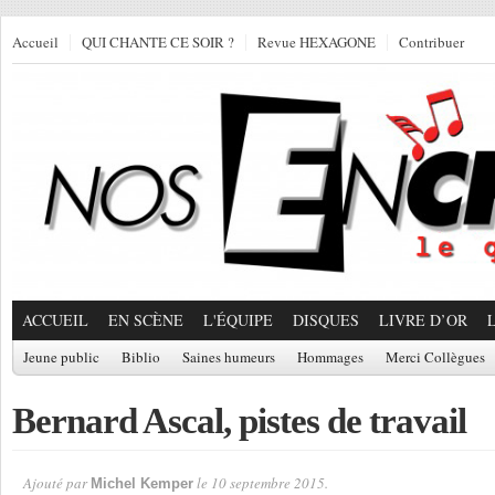
Accueil
QUI CHANTE CE SOIR ?
Revue HEXAGONE
Contribuer
ACCUEIL
EN SCÈNE
L'ÉQUIPE
DISQUES
LIVRE D’OR
Jeune public
Biblio
Saines humeurs
Hommages
Merci Collègues
Bernard Ascal, pistes de travail
Ajouté par
le 10 septembre 2015.
Michel Kemper
Par