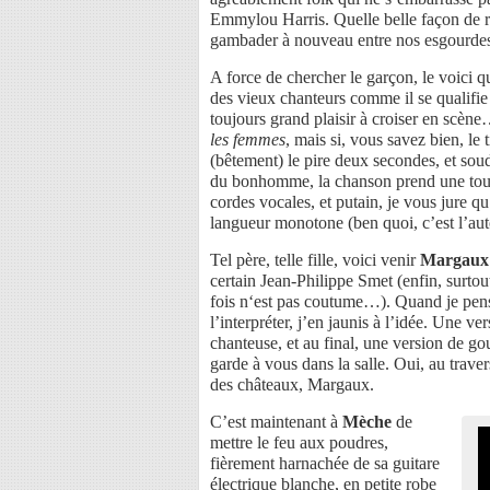
Emmylou Harris. Quelle belle façon de re
gambader à nouveau entre nos esgourde
A force de chercher le garçon, le voici q
des vieux chanteurs comme il se qualifie
toujours grand plaisir à croiser en scèn
les femmes
, mais si, vous savez bien, l
(bêtement) le pire deux secondes, et sou
du bonhomme, la chanson prend une toute 
cordes vocales, et putain, je vous jure q
langueur monotone (ben quoi, c’est l’
Tel père, telle fille, voici venir
Margaux 
certain Jean-Philippe Smet (enfin, surt
fois n‘est pas coutume…). Quand je pense
l’interpréter, j’en jaunis à l’idée. Une v
chanteuse, et au final, une version de go
garde à vous dans la salle. Oui, au travers
des châteaux, Margaux.
C’est maintenant à
Mèche
de
mettre le feu aux poudres,
fièrement harnachée de sa guitare
électrique blanche, en petite robe