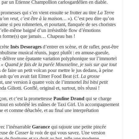
par un Etienne Champollion carlosgardélien en diable.
promesses qui s’en vient ensuite se frotter au titre
La Terre
u’on veut, c’est être à la maison… »
). C’est peu dire qu’on
ine si peu rohmerien, et pourtant, flanquée de ses choristes
d’elle-même baigné d’un irrésistible flow d’émotions
en forme(s) que jamais… Chapeau bas !
scrète
Inès Desorages
d’entrer en scène, et de rafler, peut-être
ambulisme musical réunis, jugez plutôt : en amuse-gueule,
lle délivre une épatante variation polyphonique sur l’immortel
,
« Quand je fais de la purée Mousseline, je suis sur que tout
de faire un petit volcan pour mettre le jus dedans, à peine
trash qu’en avait fait Elmer Food Beat (cf.
La grosse
nt, une version à quatre voix de l’immortel
Itsi bitsi petit
da Giliotti. Gonflé, original et, surtout, très réussi !
çon, et c’est la prometteuse
Pauline Drand
qui se charge
 tout en sobriété les mânes de Taxi Girl. Un accompagnement
e et comme détachée, et au final une interprétation
vec l’inénarrable
Garance
qui rajoute une petite pincée
reuse de
Casser la voix
de qui vous savez. Une version
 de fioritures et va droit au but, telle une moderne