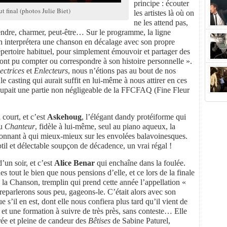
principe : écouter
t final (photos Julie Biet)
les artistes là où on
ne les attend pas,
prendre, charmer, peut-être… Sur le programme, la ligne
un interprétera une chanson en décalage avec son propre
pertoire habituel, pour simplement émouvoir et partager des
 ont pu compter ou correspondre à son histoire personnelle ».
ectrices
et
Enlecteurs
, nous n’étions pas au bout de nos
le casting qui aurait suffit en lui-même à nous attirer en ces
roupait une partie non négligeable de la FFCFAQ (Fine Fleur
n court, et c’est
Askehoug
, l’élégant dandy protéiforme qui
du
Chanteur
, fidèle à lui-même, seul au piano aqueux, la
tonnant à qui mieux-mieux sur les envolées balavoinesques.
til et délectable soupçon de décadence, un vrai régal !
’un soir, et c’est
Alice Benar
qui enchaîne dans la foulée.
 tout le bien que nous pensions d’elle, et ce lors de la finale
la Chanson, tremplin qui prend cette année l’appellation «
reparlerons sous peu, gageons-le. C’était alors avec son
’il en est, dont elle nous confiera plus tard qu’il vient de
e et une formation à suivre de très près, sans conteste… Elle
rée et pleine de candeur des
Bêtises
de Sabine Paturel,