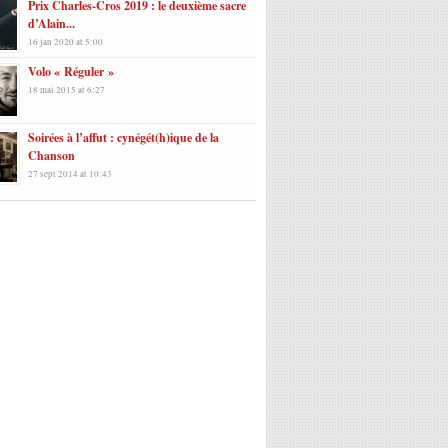
Prix Charles-Cros 2019 : le deuxième sacre
d’Alain...
16 jan 2020 at 5:00
Volo « Réguler »
18 mai 2015 at 6:27
Soirées à l’affut : cynégét(h)ique de la
Chanson
27 sept 2014 at 10:43