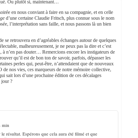
anqué. Ou plutôt si, maintenant…
 soirée en nous conviant à faire en sa compagnie, et en celle
age
d’une certaine Claudie Fritsch, plus connue sous le nom
sée, l’interprétation sans faille, et nous passons là un bien
onde se retrouvera en d’agréables échanges autour de quelques
 délectable, malheureusement, je ne peux pas la dire et c’est
peu, à n’en pas douter… Remercions encore les instigateurs de
uver qu’il est de bon ton de savoir, parfois, dépasser les
ertaines perles qui, peut-être, n’attendaient que de nouveaux
.O de nos vies, ces marqueurs de notre mémoire collective,
qui sait lors d’une prochaine édition de ces décalages
 jour ?
t !
4 min
le résultat. Espérons que cela aura été filmé et que