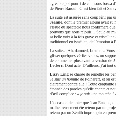
agréable pot-pourri de chansons bossa d’
de Pierre Barouh. C’est bien fait et Sar
La suite est assurée sans coup férir par
Jeanne
, dont le premier album avait su 
l’issue du spectacle nous confirmera que 
pouvons que nous réjouir… Seule au micr
sa belle voix à la fois grave et cristallin
traditionnel en israélien, de l’émotion à 
La suite… Ah, damned, la suite… Vous me
glisser quelques vérités vraies, ou supposé
de commenter plus avant la version de
J
Leclerc
. Dont acte. D’ailleurs, j’ai to
Lizzy Ling
se charge de remettre les pen
Je suis un homme
de Polnareff, et on est
clairement contre elle ! Toute craquante 
étonnée des paroles qu’elle chante et nou
d’œil complice :
« je suis une mouche ! 
L’occasion de noter que Jean Fauque, qui
malheureusement été retenu par un projet
retenu par un Zénith impromptu en premi