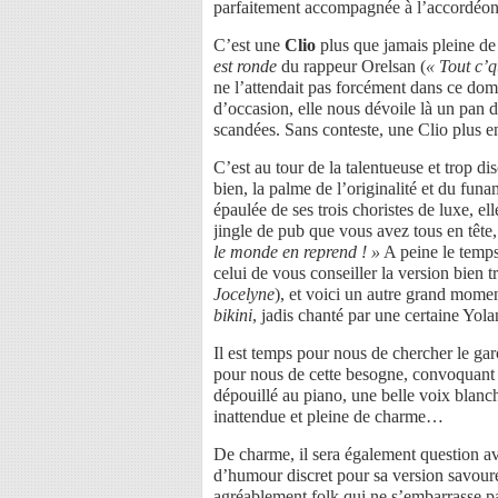
parfaitement accompagnée à l’accordéon 
C’est une
Clio
plus que jamais pleine de 
est ronde
du rappeur Orelsan (
« Tout c’q
ne l’attendait pas forcément dans ce doma
d’occasion, elle nous dévoile là un pan 
scandées. Sans conteste, une Clio plus 
C’est au tour de la talentueuse et trop di
bien, la palme de l’originalité et du fun
épaulée de ses trois choristes de luxe, e
jingle de pub que vous avez tous en tête
le monde en reprend ! »
A peine le temps 
celui de vous conseiller la version bien 
Jocelyne
), et voici un autre grand mome
bikini
, jadis chanté par une certaine Yolan
Il est temps pour nous de chercher le gar
pour nous de cette besogne, convoquant
dépouillé au piano, une belle voix blanch
inattendue et pleine de charme…
De charme, il sera également question a
d’humour discret pour sa version savou
agréablement folk qui ne s’embarrasse pas