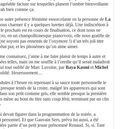
agréable facture sur lesquelles planent l’ombre bienveillante
avah bien comme ça.
 une autre présence féminine ensorcelante en la personne de
La
nous charmer il y a quelques lurettes déjà. Une indiscrétion à
le prochain est en cours de finalisation, ce dont nous ne
o, en un champollionesque piano/voix, elle nous gratifie de
e (ne soyons pas ennemis de l’oxymore !) d’un très joli titre
l’état pur, et les phonèmes qu’on aime aimer.
 connaissez, j’aime à me faire plaisir de temps à autre et
es telles, mais on me souffle à l’oreille qu’il serait maladroit
’ai tout oublié
de Marc Lavoine, par
Baya Kasmi
et
Michel
ut oublié. Heureusement…
dules à l’heure en reprenant à sa sauce toute personnelle le
 presque tentés de la croire, malgré les apparences qui sont
dans son petit costume gris, elle semble presque la première
s mène au bout du titre sans coup férir, terminant par un clin
»
 devait figurer dans la programmation de la soirée, a
 personnel. Et que Gauvain Sers, prévu lui aussi, a été
ère partie d’un petit jeune prénommé Renaud. Si, si. Tant