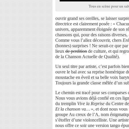
Tous en scène pour un salu
ouvrir grand ses oreilles, se laisser sur
directrice est clairement posée : « Chac
univers, apparemment éloignée de son ré
chansons qui, pour des raisons diverses,
Comme vous l’allez découvrir, chers
Enl
(bonnes) surprises ! Ne serait-ce que par 
lieux
de perdition
de culture, et qui reg
de la Chanson Actuelle de Qualité).
Un seul titre par artiste, c’est parfois bie
ouvre le bal avec sa reprise homérique 
moustache en éveil et sa belle voix bary
Toujours la grande classe mêlée d’un sub
Le chemin est tracé pour ses comparses d
Nous vous avions déjà confié en ces lignes
du tremplin
Vive la Reprise
du Centre de 
Et la chanson va…
», et dont nous vous 
groupe Au creux de l’A, nom énigmatique s
s’étoffer d’une violoncelliste. Une artist
nous offre ce soir une version tango épu