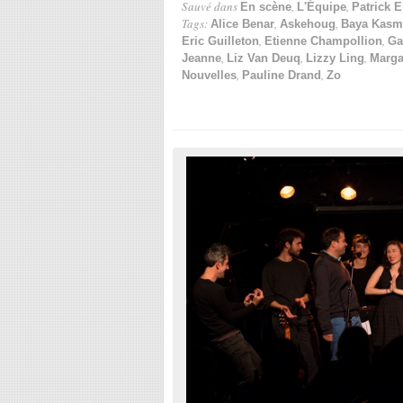
Sauvé dans
,
,
En scène
L'Équipe
Patrick 
Tags:
,
,
Alice Benar
Askehoug
Baya Kasmi
,
,
Eric Guilleton
Etienne Champollion
Ga
,
,
,
Jeanne
Liz Van Deuq
Lizzy Ling
Marga
,
,
Nouvelles
Pauline Drand
Zo