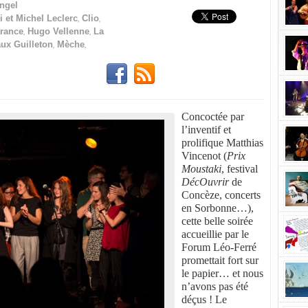
Engel
,
,
 et Michel Leclerc
Clio
,
,
rance
Hugo Vellenne
La
,
,
ux Guilleton
Mèche
Concoctée par
l’inventif et
prolifique Matthias
Vincenot (
Prix
Moustaki
, festival
DécOuvrir
de
Concèze, concerts
en Sorbonne…),
cette belle soirée
accueillie par le
Forum Léo-Ferré
promettait fort sur
le papier… et nous
n’avons pas été
déçus ! Le