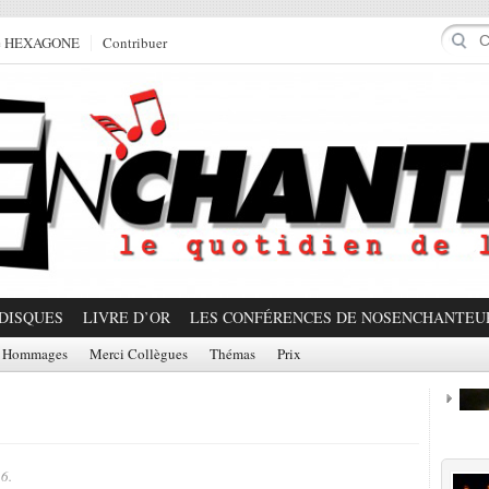
e HEXAGONE
Contribuer
DISQUES
LIVRE D’OR
LES CONFÉRENCES DE NOSENCHANTEU
Hommages
Merci Collègues
Thémas
Prix
Prom
6.
Partager!