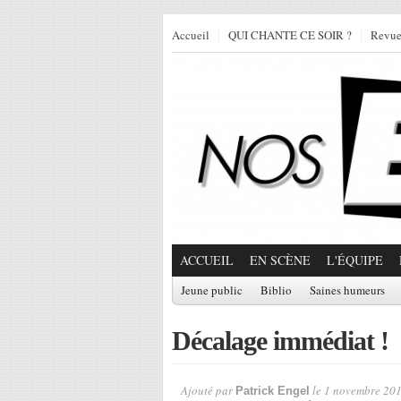
Accueil
QUI CHANTE CE SOIR ?
Revu
ACCUEIL
EN SCÈNE
L'ÉQUIPE
Jeune public
Biblio
Saines humeurs
Décalage immédiat !
Ajouté par
le 1 novembre 201
Patrick Engel