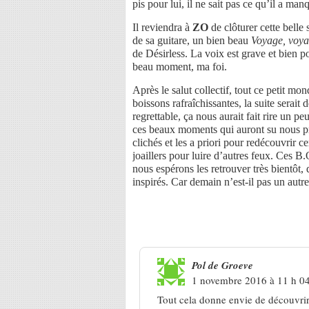
pis pour lui, il ne sait pas ce qu’il a m
Il reviendra à
ZO
de clôturer cette belle
de sa guitare, un bien beau
Voyage, voy
de Désirless. La voix est grave et bien po
beau moment, ma foi.
Après le salut collectif, tout ce petit m
boissons rafraîchissantes, la suite serait
regrettable, ça nous aurait fait rire un 
ces beaux moments qui auront su nous pro
clichés et les a priori pour redécouvrir c
joaillers pour luire d’autres feux. Ces B
nous espérons les retrouver très bientôt, 
inspirés. Car demain n’est-il pas un autre
3 Réponses à
Décalage immédia
Pol de Groeve
1 novembre 2016 à 11 h 0
Tout cela donne envie de découvrir 