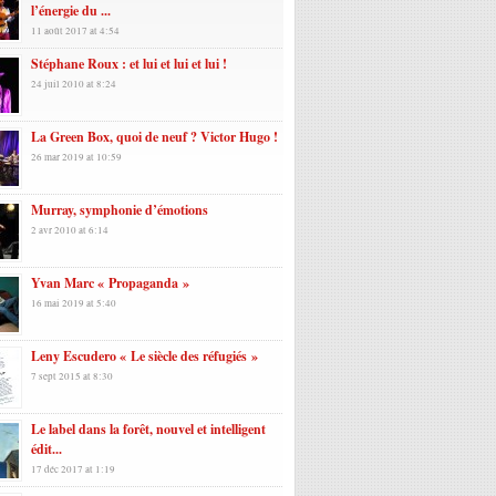
l’énergie du ...
11 août 2017 at 4:54
Stéphane Roux : et lui et lui et lui !
24 juil 2010 at 8:24
La Green Box, quoi de neuf ? Victor Hugo !
26 mar 2019 at 10:59
Murray, symphonie d’émotions
2 avr 2010 at 6:14
Yvan Marc « Propaganda »
16 mai 2019 at 5:40
Leny Escudero « Le siècle des réfugiés »
7 sept 2015 at 8:30
Le label dans la forêt, nouvel et intelligent
édit...
17 déc 2017 at 1:19