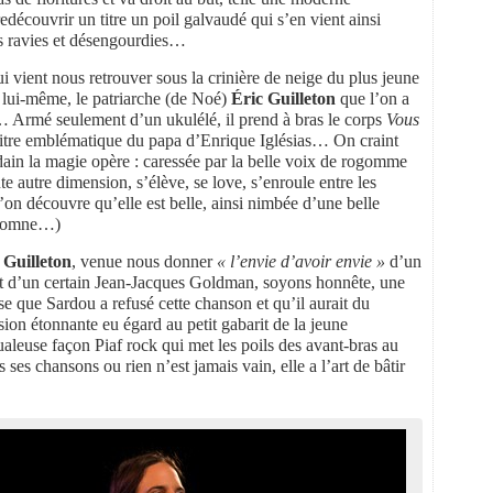
découvrir un titre un poil galvaudé qui s’en vient ainsi
s ravies et désengourdies…
ui vient nous retrouver sous la crinière de neige du plus jeune
 lui-même, le patriarche (de Noé)
Éric Guilleton
que l’on a
e… Armé seulement d’un ukulélé, il prend à bras le corps
Vous
e titre emblématique du papa d’Enrique Iglésias… On craint
dain la magie opère : caressée par la belle voix de rogomme
autre dimension, s’élève, se love, s’enroule entre les
u’on découvre qu’elle est belle, ainsi nimbée d’une belle
automne…)
Guilleton
, venue nous donner
« l’envie d’avoir envie »
d’un
out d’un certain Jean-Jacques Goldman, soyons honnête, une
 que Sardou a refusé cette chanson et qu’il aurait du
ersion étonnante eu égard au petit gabarit de la jeune
ualeuse façon Piaf rock qui met les poils des avant-bras au
 ses chansons ou rien n’est jamais vain, elle a l’art de bâtir