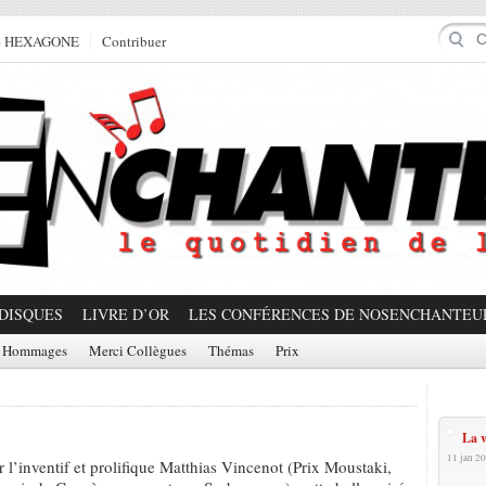
e HEXAGONE
Contribuer
DISQUES
LIVRE D’OR
LES CONFÉRENCES DE NOSENCHANTEU
Hommages
Merci Collègues
Thémas
Prix
Prom
La v
11 jan 20
 l’inventif et prolifique Matthias Vincenot (Prix Moustaki,