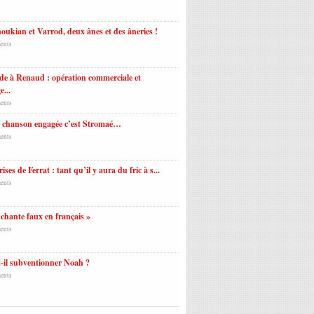
ukian et Varrod, deux ânes et des âneries !
ents
e à Renaud : opération commerciale et
e...
ents
a chanson engagée c’est Stromaé…
ents
ises de Ferrat : tant qu’il y aura du fric à s...
ents
 chante faux en français »
ents
-il subventionner Noah ?
ents