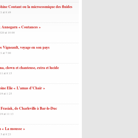
hine Coutant ou la microcosmique des fluides
21 at 8:49
k Annegarn « Coutances »
020 at 10:00
es Vigneault, voyage en son pays
21 at 7:00
, clown et chanteuse, extra et lucide
11 at 8:15
ine Elie « L’amas d’Chair »
19 at 1:25
 Frasiak, de Charleville à Bar-le-Duc
19 at 11:13
a « La mousse »
5 at 8:23