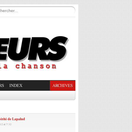
RS
INDEX
ARCHIVES
enade Enchantée
érité de Lapalud
12 at 7:32