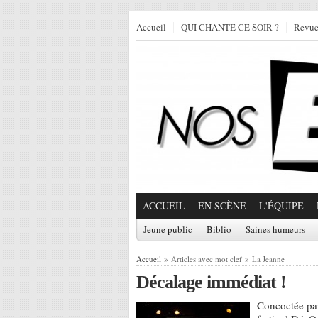
Accueil
QUI CHANTE CE SOIR ?
Revu
ACCUEIL
EN SCÈNE
L'ÉQUIPE
Jeune public
Biblio
Saines humeurs
Accueil
» Articles avec mot clef » La Jeanne
Décalage immédiat !
Concoctée par