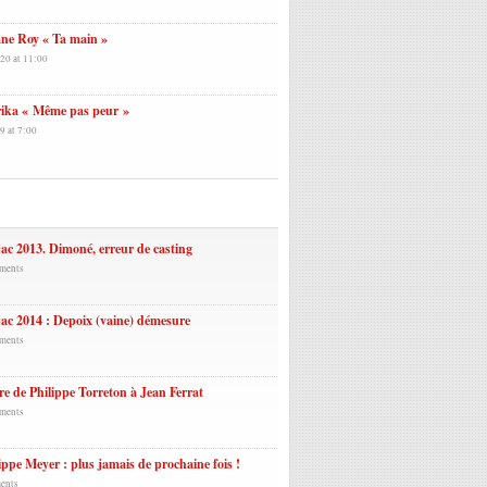
ne Roy « Ta main »
20 at 11:00
rika « Même pas peur »
9 at 7:00
laires
ac 2013. Dimoné, erreur de casting
ments
ac 2014 : Depoix (vaine) démesure
ments
re de Philippe Torreton à Jean Ferrat
ments
ippe Meyer : plus jamais de prochaine fois !
ents