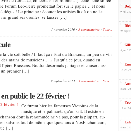
uvrir de Concèze, concerts en Sorbonne…), cette belle soirée
r le Forum Léo-Ferré promettait fort sur le papier… et nous
Delp
é déçus ! Le principe : écouter les artistes là où on ne les
9 juil 20
vrir grand ses oreilles, se laisser […]
Dic
1 novembre 2016
3 commentaires
Suite...
25 sept 2
cule
Gill
8 juil 20
 la vie soit belle / Il faut ça / Faut du Brassens, un peu de vin
is des mains de musiciens… » Jusqu’à ce jour, quand en
Emma
t l’père Brassens. Faudra désormais partager et causer aussi
ar un premier […]
14 oct 20
9 septembre 2013
3 commentaires
Suite...
Anto
3 août 20
n public le 22 février !
Eric
Ce furent hier les fameuses Victoires de la
11 avr 20
musique et le palmarès qu’on sait. Il existe en
 chanson dont la renommée ne va pas, pour la plupart, au-
us en suivons tout de même quelques-uns à NosEnchanteurs,
Leïl
que […]
4 mai 201