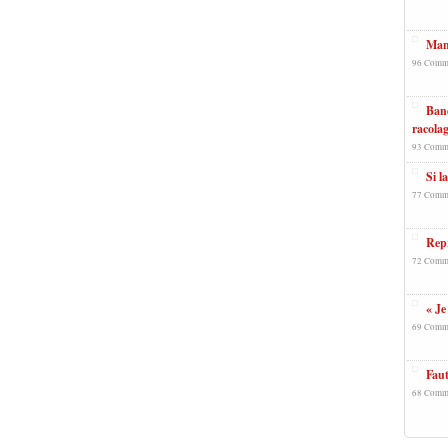
Mano
96 Comm
Band
racolag
93 Comm
Si l
77 Comm
Repr
72 Comm
« Je
69 Comm
Faut
68 Comm