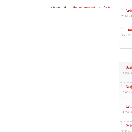
9 février 2013
Aucun commentaire
Suite...
Aria
25 oct 20
Cla
8 fév 201
+Popu
Barj
164 Com
Barj
163 Com
Lett
117 Com
Phil
98 Comm