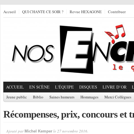
Accueil
QUI CHANTE CE SOIR ?
Revue HEXAGONE
Contribuer
ACCUEIL
EN SCÈNE
L'ÉQUIPE
DISQUES
LIVRE D’OR
Jeune public
Biblio
Saines humeurs
Hommages
Merci Collègues
Récompenses, prix, concours et t
Ajouté par
le 27 novembre 2016.
Michel Kemper
Par