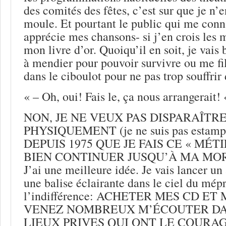
des comités des fêtes, c’est sur que je n’e
moule. Et pourtant le public qui me conna
apprécie mes chansons- si j’en crois les m
mon livre d’or. Quoiqu’il en soit, je vais 
à mendier pour pouvoir survivre ou me fi
dans le ciboulot pour ne pas trop souffrir 
« – Oh, oui! Fais le, ça nous arrangerait! 
NON, JE NE VEUX PAS DISPARAÎTR
PHYSIQUEMENT (je ne suis pas estampill
DEPUIS 1975 QUE JE FAIS CE « MÉT
BIEN CONTINUER JUSQU’À MA MOR
J’ai une meilleure idée. Je vais lancer un
une balise éclairante dans le ciel du mépr
l’indifférence: ACHETER MES CD ET
VENEZ NOMBREUX M’ÉCOUTER DAN
LIEUX PRIVES QUI ONT LE COURA