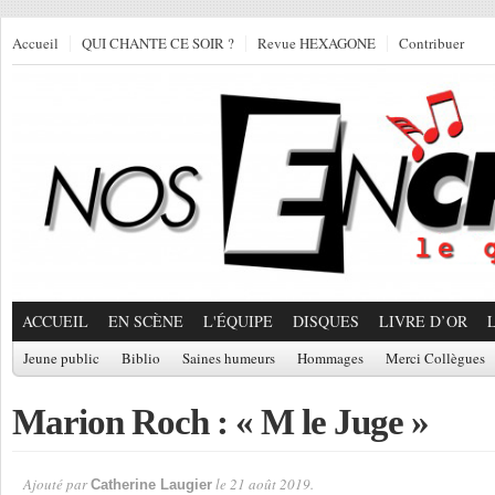
Accueil
QUI CHANTE CE SOIR ?
Revue HEXAGONE
Contribuer
ACCUEIL
EN SCÈNE
L'ÉQUIPE
DISQUES
LIVRE D’OR
Jeune public
Biblio
Saines humeurs
Hommages
Merci Collègues
Marion Roch : « M le Juge »
Ajouté par
le 21 août 2019.
Catherine Laugier
Par