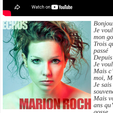
Bonjou
Je voul
mon go
Trois q
passé
Depuis
Je voul
Mais c’
moi, M
Je sais
souven
Mais vo
ans qu’
gosse