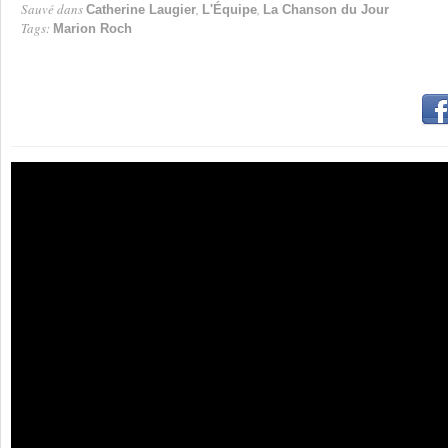
Sauvé dans
,
,
Catherine Laugier
L'Équipe
La Chanson du Jour
Tags:
Marion Roch