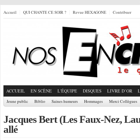
Accueil
QUI CHANTE CE SOIR ?
Revue HEXAGONE
Contribuer
ACCUEIL
EN SCÈNE
L'ÉQUIPE
DISQUES
LIVRE D’OR
Jeune public
Biblio
Saines humeurs
Hommages
Merci Collègues
Jacques Bert (Les Faux-Nez, Lau
allé