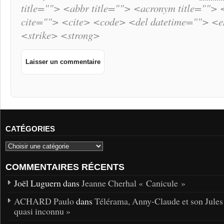
title=""> <abbr title=""> <acronym title="">
cite=""> <cite> <code> <del datetime=""> <
<strike> <strong>
CATÉGORIES
COMMENTAIRES RÉCENTS
Joël Luguern dans
Jeanne Cherhal « Canicule »
ACHARD Paulo
dans
Télérama, Anny-Claude et son Jules
quasi inconnu »