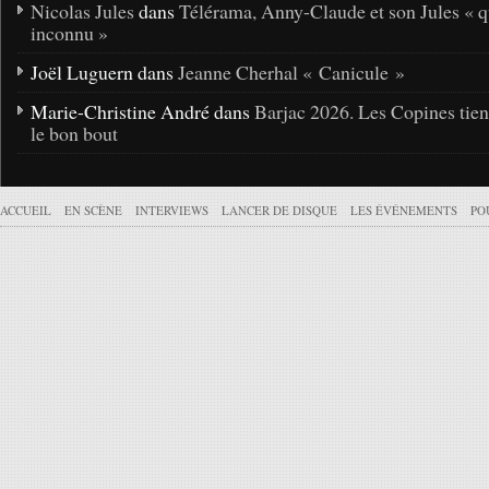
Nicolas Jules
dans
Télérama, Anny-Claude et son Jules « q
inconnu »
Joël Luguern dans
Jeanne Cherhal « Canicule »
Marie-Christine André dans
Barjac 2026. Les Copines tie
le bon bout
ACCUEIL
EN SCÈNE
INTERVIEWS
LANCER DE DISQUE
LES ÉVÉNEMENTS
PO