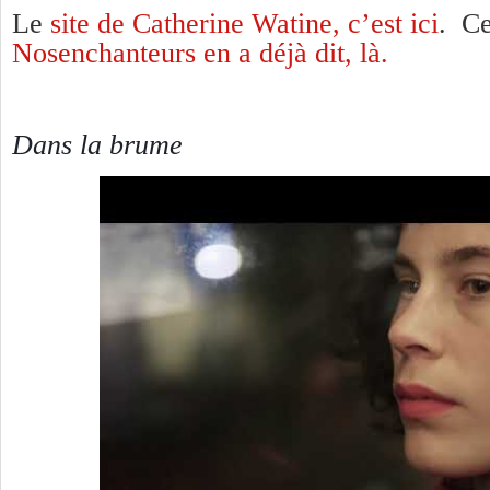
Le
site de Catherine Watine, c’est ici
. C
Nosenchanteurs en a déjà dit, là.
Dans la brume