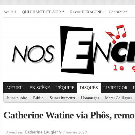
Accueil
QUI CHANTE CE SOIR ?
Revue HEXAGONE
Contribuer
ACCUEIL
EN SCÈNE
L'ÉQUIPE
DISQUES
LIVRE D’OR
Jeune public
Biblio
Saines humeurs
Hommages
Merci Collègues
Catherine Watine via Phôs, remo
Ajouté par
le 4 janvier 2020.
Catherine Laugier
Par