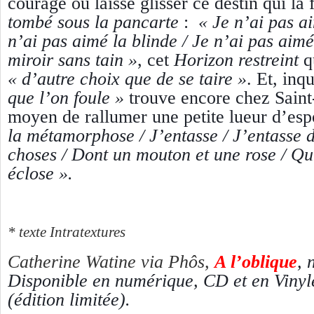
courage ou laisse glisser ce destin qui la
tombé sous la pancarte
:
«
Je n’ai pas ai
n’ai pas aimé la blinde / Je n’ai pas aimé 
miroir sans tain »
,
cet
Horizo
n restreint
q
«
d’autre choix que de se taire »
.
Et, inq
que l’on foule »
trouve encore chez Sain
moyen de rallumer une petite lueur d’espo
la métamorphose / J’entasse / J’entasse d
choses / Dont un mouton et une rose / Qui
éclose ».
* texte Intratextures
Catherine Watine via Phôs,
A l’oblique
, 
Disponible en numérique, CD et en Vinyl
(édition limitée).