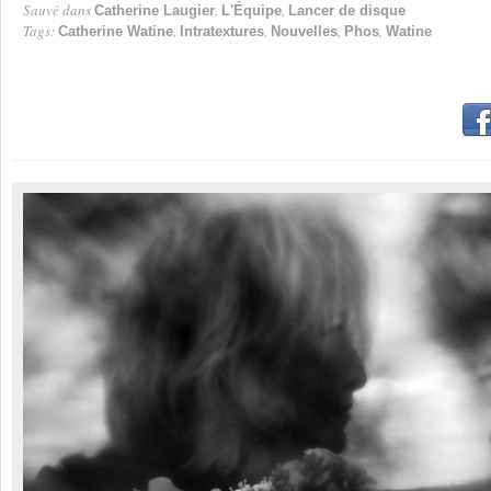
Sauvé dans
,
,
Catherine Laugier
L'Équipe
Lancer de disque
Tags:
,
,
,
,
Catherine Watine
Intratextures
Nouvelles
Phos
Watine