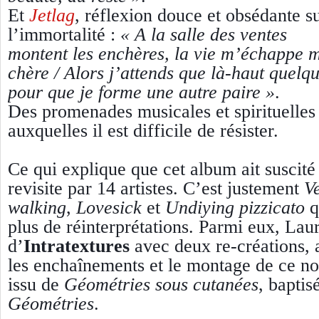
Et
Jetlag
, réflexion douce et obsédante s
l’immortalité :
« A la salle des ventes
montent les enchères, la vie m’échappe m
chère / Alors j’attends que là-haut quelq
pour que je forme une autre paire »
.
Des promenades musicales et spirituelles
auxquelles il est difficile de résister.
Ce qui explique que cet album ait suscité
revisite par 14 artistes. C’est justement
V
walking
,
Lovesick
et
Undiying pizzicato
q
plus de réinterprétations. Parmi eux, Lau
d’
Intratextures
avec deux re-créations, 
les enchaînements et le montage de ce n
issu de
Géométries sous cutanées
, baptis
Géométries
.