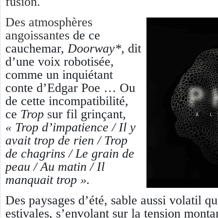
fusion.
Des atmosphères
angoissantes
de ce
cauchemar,
Doorway*
, dit
d’une voix robotisée,
comme un inquiétant
conte d’Edgar Poe … Ou
de cette incompatibilité,
ce
Trop
s
ur fil grinçant,
« Trop d’impatience / Il y
avait trop de rien / Trop
de chagrins / Le grain de
peau / Au matin / Il
manquait trop ».
Des paysages d’été, sable aussi volatil q
estivales, s’envolant sur la tension mont