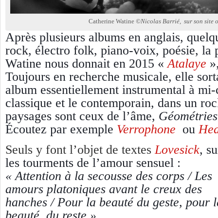
Catherine Watine
©Nicolas Barrié, sur son site o
Après plusieurs albums en anglais, quelq
rock, électro folk, piano-voix, poésie, la
Watine nous donnait en 2015 «
Atalaye
»
Toujours en recherche musicale, elle sort
album essentiellement instrumental à mi-
classique et le contemporain, dans un roc
paysages sont ceux de l’âme,
Géométries
Écoutez par exemple
Verrophone
ou
Hea
Seuls y font l’objet de textes
Lovesick
,
su
les tourments de l’amour sensuel
:
«
Attention à la secousse des corps / Les
amours platoniques avant le creux des
hanches / Pour la beauté du geste, pour l
beauté, du reste »
.