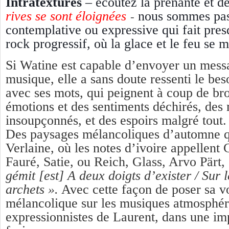
Intratextures
– écoutez la prenante et 
-
rives se sont éloignées
nous sommes
pas
contemplative ou expressive qui fait pre
rock progressif, où la glace et le feu se m
Si Watine est capable d’envoyer un mess
musique, elle a sans doute ressenti le beso
avec ses mots, qui peignent à coup de bro
émotions et des sentiments déchirés, des
insoupçonnés, et des espoirs malgré tout.
Des paysages mélancoliques d’automne qu
Verlaine, où les notes d’ivoire appellent
Fauré, Satie, ou Reich, Glass, Arvo Pärt,
gémit [est] A deux doigts d’exister / Sur l
archets ».
Avec cette façon de
poser sa v
mélancolique sur les musiques atmosphér
expressionnistes de Laurent, dans une im