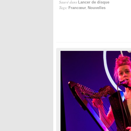
Sauvé dans
Lancer de disque
Tags:
,
Francœur
Nouvelles