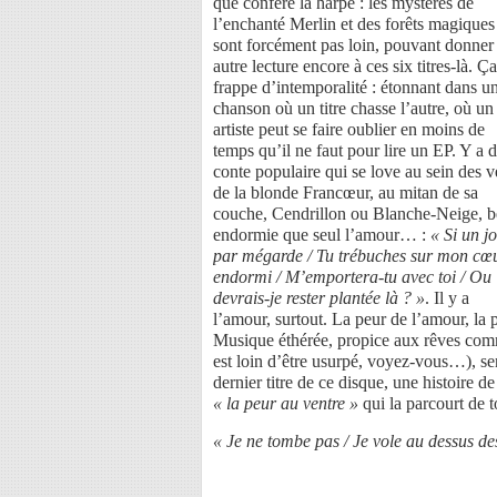
que confère la harpe : les mystères de
l’enchanté Merlin et des forêts magiques
sont forcément pas loin, pouvant donner
autre lecture encore à ces six titres-là. Ça
frappe d’intemporalité : étonnant dans u
chanson où un titre chasse l’autre, où un
artiste peut se faire oublier en moins de
temps qu’il ne faut pour lire un EP. Y a 
conte populaire qui se love au sein des v
de la blonde Francœur, au mitan de sa
couche, Cendrillon ou Blanche-Neige, b
endormie que seul l’amour… :
« Si un jo
par mégarde / Tu trébuches sur mon cœ
endormi / M’emportera-tu avec toi / Ou
devrais-je rester plantée là ? »
. Il y a
l’amour, surtout. La peur de l’amour, la
Musique éthérée, propice aux rêves comm
est loin d’être usurpé, voyez-vous…), sen
dernier titre de ce disque, une histoire 
« la peur au ventre »
qui la parcourt de t
« Je ne tombe pas / Je vole au dessus de