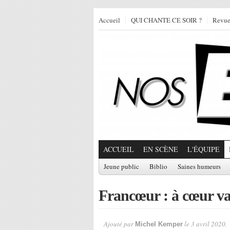
Accueil
QUI CHANTE CE SOIR ?
Revu
ACCUEIL
EN SCÈNE
L'ÉQUIPE
Jeune public
Biblio
Saines humeurs
Francœur : à cœur vai
Ajouté par
le 3 avril 2020.
Michel Kemper