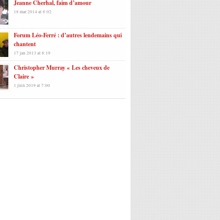
Jeanne Cherhal, faim d’amour
18 mar 2014 at 8:02
Forum Léo-Ferré : d’autres lendemains qui
chantent
17 jan 2013 at 8:19
Christopher Murray « Les cheveux de
Claire »
1 juin 2019 at 7:00