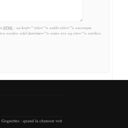
uts
HTML
:
<a href="" title=""> <abbr title=""> <acronym
ite> <code> <del datetime=""> <em> <i> <q cite=""> <strike>
 Goguettes : quand la chanson voit