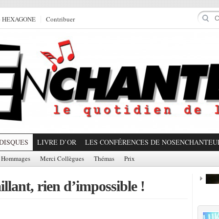
e HEXAGONE
Contribuer
DISQUES
LIVRE D’OR
LES CONFÉRENCES DE NOSENCHANTEU
Hommages
Merci Collègues
Thémas
Prix
llant, rien d’impossible !
Prom
Partager!