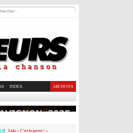
RS
INDEX
ARCHIVES
enade Enchantée
Luke « C’est la guerre ! »