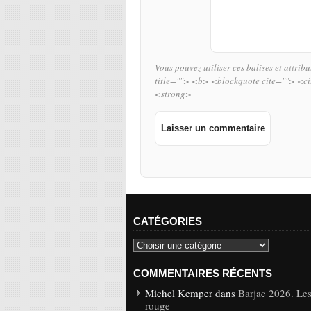
Vous pouvez utiliser ces balises et attrib
title=""> <b> <blockquote cite=""> <c
<strong>
CATÉGORIES
COMMENTAIRES RÉCENTS
Michel Kemper dans
Barjac 2026. Les
rouge