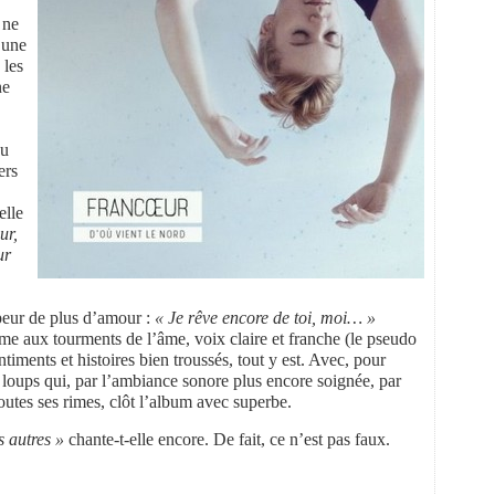
 ne
 une
 les
ne
du
ers
elle
ur,
ur
 peur de plus d’amour :
« Je rêve encore de toi, moi… »
e aux tourments de l’âme, voix claire et franche (le pseudo
timents et histoires bien troussés, tout y est. Avec, pour
de loups qui, par l’ambiance sonore plus encore soignée, par
outes ses rimes, clôt l’album avec superbe.
s autres »
chante-t-elle encore. De fait, ce n’est pas faux.