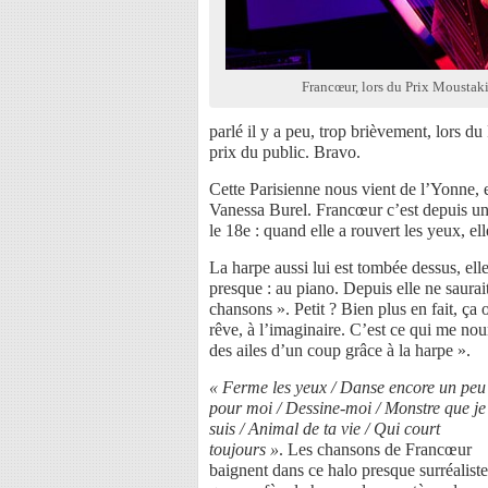
Francœur, lors du Prix Mousta
parlé il y a peu, trop brièvement, lors 
prix du public. Bravo.
Cette Parisienne nous vient de l’Yonne,
Vanessa Burel. Francœur c’est depuis un s
le 18e : quand elle a rouvert les yeux, e
La harpe aussi lui est tombée dessus, e
presque : au piano. Depuis elle ne saura
chansons ». Petit ? Bien plus en fait, ça 
rêve, à l’imaginaire. C’est ce qui me nour
des ailes d’un coup grâce à la harpe ».
« Ferme les yeux / Danse encore un peu
pour moi / Dessine-moi / Monstre que je
suis / Animal de ta vie / Qui court
toujours »
. Les chansons de Francœur
baignent dans ce halo presque surréaliste