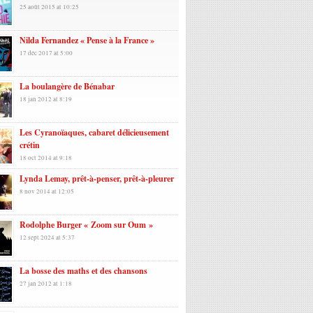
25 août 2015 at 10:25
Nilda Fernandez « Pense à la France »
17 déc 2017 at 5:00
La boulangère de Bénabar
18 jan 2012 at 8:19
Les Cyranoïaques, cabaret délicieusement
crétin
18 oct 2014 at 9:18
Lynda Lemay, prêt-à-penser, prêt-à-pleurer
8 nov 2014 at 12:05
Rodolphe Burger « Zoom sur Oum »
12 sept 2024 at 5:37
La bosse des maths et des chansons
27 jan 2012 at 1:18