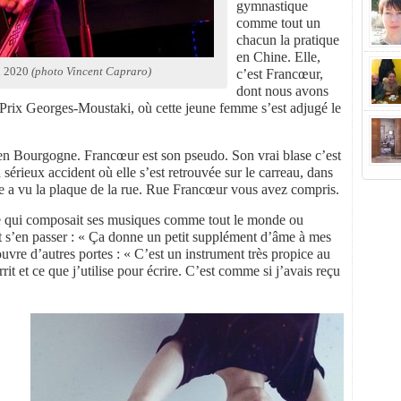
gymnastique
comme tout un
chacun la pratique
en Chine. Elle,
ki 2020
(photo Vincent Capraro)
c’est Francœur,
dont nous avons
du Prix Georges-Moustaki, où cette jeune femme s’est adjugé le
 en Bourgogne. Francœur est son pseudo. Son vrai blase c’est
érieux accident où elle s’est retrouvée sur le carreau, dans
lle a vu la plaque de la rue. Rue Francœur vous avez compris.
lle qui composait ses musiques comme tout le monde ou
it s’en passer : « Ça donne un petit supplément d’âme à mes
ouvre d’autres portes : « C’est un instrument très propice au
rit et ce que j’utilise pour écrire. C’est comme si j’avais reçu