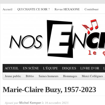
Accueil
QUI CHANTE CE SOIR ?
Revue HEXAGONE
Contribuer
ACCUEIL
EN SCÈNE
L'ÉQUIPE
DISQUES
LIVRE D’OR
Jeune public
Biblio
Saines humeurs
Hommages
Merci Collègues
Marie-Claire Buzy, 1957-2023
Ajouté par
le 16 novembre 2023.
Michel Kemper
Par