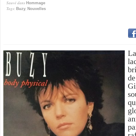
Sauvé dans
Hommage
Tags:
,
Buzy
Nouvelles
La
la
br
de
Gi
so
qu
gl
an
pa
ra