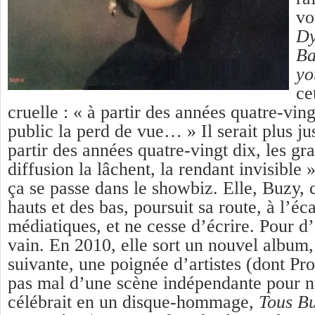
v
Dy
B
yo
ce
cruelle : « à partir des années quatre-ving
public la perd de vue… » Il serait plus ju
partir des années quatre-vingt dix, les g
diffusion la lâchent, la rendant invisible 
ça se passe dans le showbiz. Elle, Buzy, 
hauts et des bas, poursuit sa route,
à l’éc
médiatiques
,
et ne cesse
d’écrire. Pour d’
vain.
E
n 2010, elle sort un nouvel album
suivante, une poignée d’artistes (dont Pr
pas mal d’une scène indépendante pour n
célébrait en un disque-hommage,
Tous B