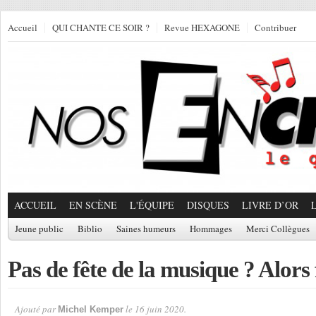
Accueil
QUI CHANTE CE SOIR ?
Revue HEXAGONE
Contribuer
ACCUEIL
EN SCÈNE
L'ÉQUIPE
DISQUES
LIVRE D’OR
Jeune public
Biblio
Saines humeurs
Hommages
Merci Collègues
Pas de fête de la musique ? Alors f
Ajouté par
le 16 juin 2020.
Michel Kemper
Par