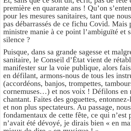
Et, sans que ce soit dit, écrit, pas de fêt
première en quarante ans ! Qu’on s’entend
pour les mesures sanitaires, tant que nou
pas débarrassés de ce fichu Covid. Mais 
ministre manie à ce point l’ambiguïté et s
silence ?
Puisque, dans sa grande sagesse et malgré
sanitaire, le Conseil d’État vient de rétabl
manifester sur la voie publique, alors fa
en défilant, armons-nous de tous les inst
(accordéons, banjos, trompettes, tambours,
cornemuses…) et nos voix ! Défilons en 
chantant. Faites des goguettes, entonnez-
et non plus spectateurs. Au passage, nou
fondamentaux de cette fête, ce qui n’est p
n’avait été dévoyé, je dirais bien « en ma
mieux de dire « en musique ! »