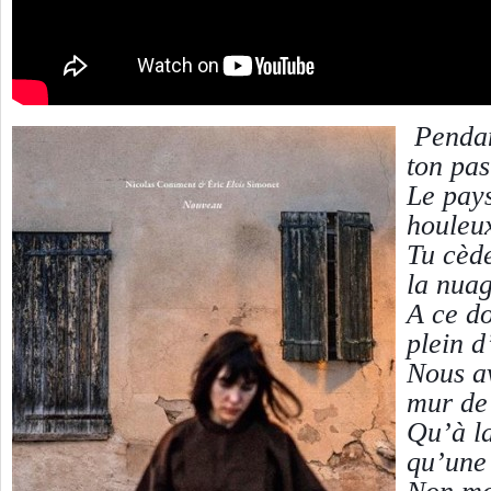
Pendan
ton pas
Le pays
houleu
Tu cède
la nuag
A ce d
plein d
Nous av
mur de
Qu’à la
qu’une 