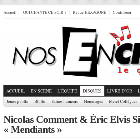
Accueil
QUI CHANTE CE SOIR ?
Revue HEXAGONE
Contribuer
ACCUEIL
EN SCÈNE
L'ÉQUIPE
DISQUES
LIVRE D’OR
Jeune public
Biblio
Saines humeurs
Hommages
Merci Collègues
Nicolas Comment & Éric Elvis S
« Mendiants »