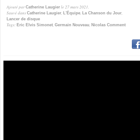
Ajouté par
le 27 mars 2021.
Catherine Laugier
Par
Sauvé dans
,
,
,
Catherine Laugier
L'Équipe
La Chanson du Jour
Lancer de disque
Tags:
,
,
Eric Elvis Simonet
Germain Nouveau
Nicolas Comment