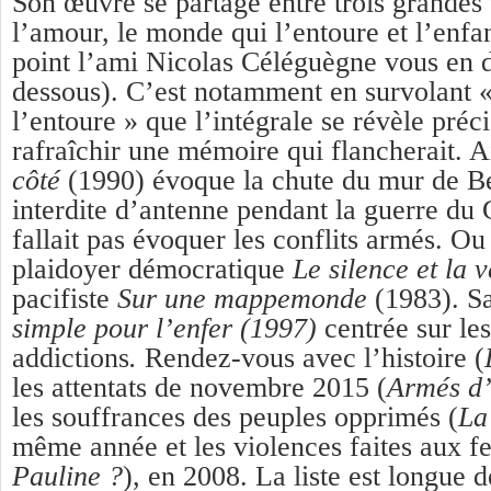
Son œuvre se partage entre trois grandes
l’amour, le monde qui l’entoure et l’enfa
point l’ami Nicolas Céléguègne vous en di
dessous). C’est notamment en survolant 
l’entoure » que l’intégrale se révèle pré
rafraîchir une mémoire qui flancherait. Ai
côté
(1990) évoque la chute du mur de B
interdite d’antenne pendant la guerre du G
fallait pas évoquer les conflits armés. Ou
plaidoyer démocratique
Le silence et la 
pacifiste
Sur une mappemonde
(1983). S
simple pour l’enfer (1997)
centrée sur le
addictions
.
Rendez-vous avec l’histoire (
les attentats de novembre 2015 (
Armés d
les souffrances des peuples opprimés (
La
même année et les violences faites aux 
Pauline ?
), en 2008. La liste est longue 