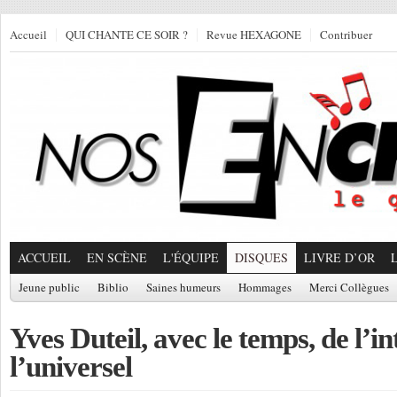
Accueil
QUI CHANTE CE SOIR ?
Revue HEXAGONE
Contribuer
ACCUEIL
EN SCÈNE
L'ÉQUIPE
DISQUES
LIVRE D’OR
Jeune public
Biblio
Saines humeurs
Hommages
Merci Collègues
Yves Duteil, avec le temps, de l’i
l’universel