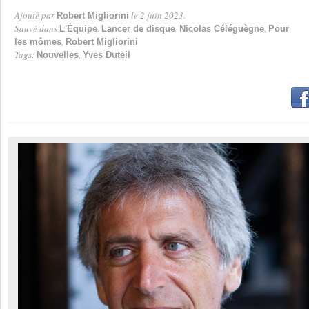
Ajouté par
le 2 juin 2023.
Robert Migliorini
Par
Sauvé dans
,
,
,
L'Équipe
Lancer de disque
Nicolas Céléguègne
Pour
,
les mômes
Robert Migliorini
Tags:
,
Nouvelles
Yves Duteil