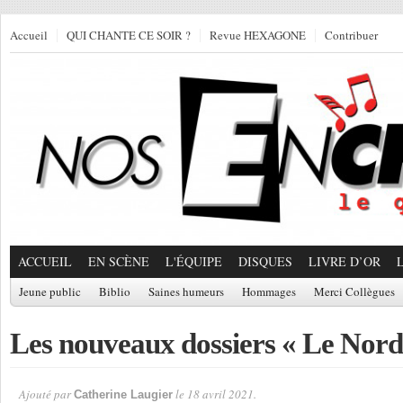
Accueil
QUI CHANTE CE SOIR ?
Revue HEXAGONE
Contribuer
ACCUEIL
EN SCÈNE
L'ÉQUIPE
DISQUES
LIVRE D’OR
Jeune public
Biblio
Saines humeurs
Hommages
Merci Collègues
Les nouveaux dossiers « Le Nord
Ajouté par
le 18 avril 2021.
Catherine Laugier
Par