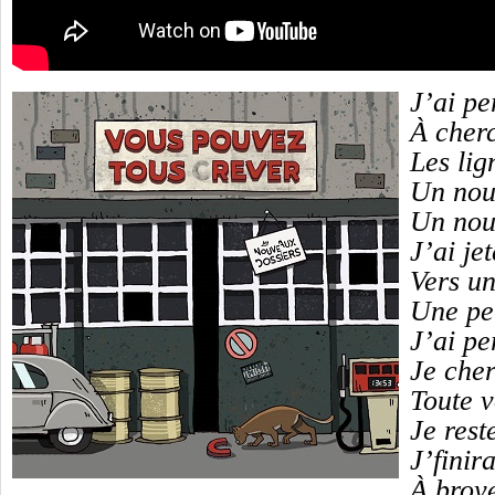
J’ai pe
À cherc
Les lig
Un nou
Un nou
J’ai je
Vers un
Une pe
J’ai pe
Je che
Toute v
Je rest
J’finir
À broye