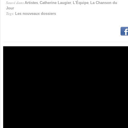
Sauvé dans
,
,
,
Artistes
Catherine Laugier
L'Équipe
La Chanson du
Jour
Tags:
Les nouveaux dossiers