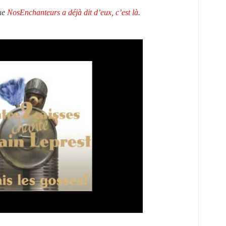
ue
NosEnchanteurs a déjà dit d’eux, c’est là
.