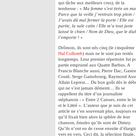
qui tâche aux meilleurs crus), de la
tendresse : «
Ma femme s’est tirée un mat
Parce que la veille j’ rentrais trop plein /
J’avais dû mal fermer la porte / Elle est
partie, la sale catin / Elle m’a tout juste
laissé le chien / Nom de Dieu, que le dia
l’emporte !
»
Drômois, ils sont nés cinq (le cinquième 
Hal Collomb
) mais ne le sont pas restés
longtemps. Leur premier répertoire fut p
partie emprunté aux Quatre Barbus. A
Francis Blanche aussi, Pierre Dac, Gasto
Couté, Serge Gainsbourg, Raymond Ass
Allain Leprest… Du bon goût dès le débu
qui ne s’est jamais démenti… Ils se
rappellent du titre d’un journaliste
stéphanois : « Entre 2 Caisses, entre le li
et le Littré ». L’auteur que je suis de cet
article ne s’en souvenait plus, toujours es
qu’il fixait bien alors la sphère de leur
chanson, émules qu’ils sont de Dimey.
Qu’ils n’ont eu de cesse ensuite d’élargir
vers en vers. Ceci dit, la sélection finale,