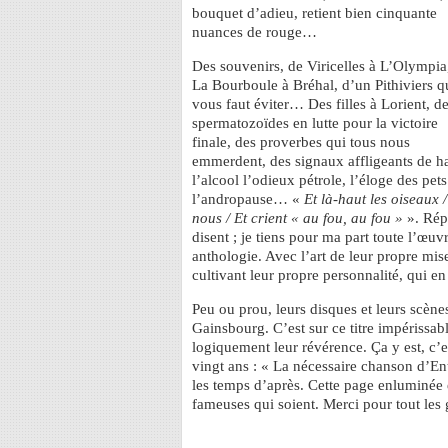
bouquet d’adieu, retient bien cinquante
nuances de rouge…
Des souvenirs, de Viricelles à L’Olympia
La Bourboule à Bréhal, d’un Pithiviers qu
vous faut éviter… Des filles à Lorient, d
spermatozoïdes en lutte pour la victoire
finale, des proverbes qui tous nous
emmerdent, des signaux affligeants de hai
l’alcool l’odieux pétrole, l’éloge des pet
l’andropause… «
Et là-haut les oiseaux /
nous / Et crient « au fou, au fou »
». Répe
disent ; je tiens pour ma part toute l’œu
anthologie. Avec l’art de leur propre mise
cultivant leur propre personnalité, qui en
Peu ou prou, leurs disques et leurs scèn
Gainsbourg. C’est sur ce titre impérissable
logiquement leur révérence. Ça y est, c’est
vingt ans : « La nécessaire chanson d’Entr
les temps d’après. Cette page enluminée
fameuses qui soient. Merci pour tout les 