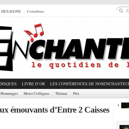
e HEXAGONE
Contribuer
DISQUES
LIVRE D’OR
LES CONFÉRENCES DE NOSENCHANTEU
Hommages
Merci Collègues
Thémas
Prix
eux émouvants d’Entre 2 Caisses
Prom
Partager!