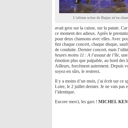
L’ultime scène de Barjac m’en chan
avait gros sur la caisse, sur la patate. Ca
ce moment des adieux. Après le prestati
pour deux chansons avec elles. Avec pou
fini chaque concert, chaque disque, saufs
de conduite. Dernier concert, mais l’ult
heures moins 11
:
A l’assaut de l’île
, une
émotion plus que palpable, au bord des l
Ailleurs, forcément autrement. Depuis vo
soyez-en sûrs, le resterez.
Il y a moins d’un mois, j’ai écrit sur ce s
Loire, le 2 juillet dernier. Je ne vais pas
l’identique.
Encore merci, les gars !
MICHEL KE