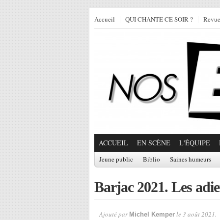
Accueil
QUI CHANTE CE SOIR ?
Revu
ACCUEIL
EN SCÈNE
L'ÉQUIPE
Jeune public
Biblio
Saines humeurs
Barjac 2021. Les adi
Ajouté par
le 3 août 2021.
Michel Kemper