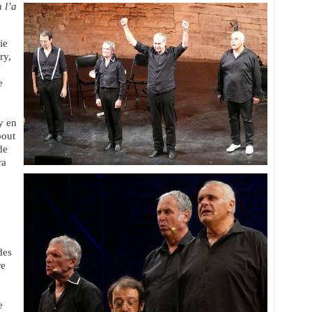
 l’a
ie
ry,
e
y en
bout
de
ra
des
re
e