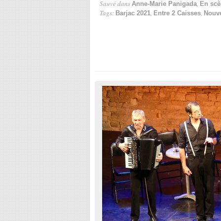
Sauvé dans
,
Anne-Marie Panigada
En scè
Tags:
,
,
Barjac 2021
Entre 2 Caisses
Nouve