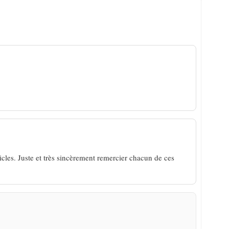
 adieux émouvants d’Entre 2 Caisses
rticles. Juste et très sincèrement remercier chacun de ces