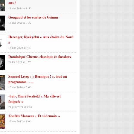
ans !
11 mai 2014 at 9:50
Gougaud et les contes de Grimm
13 mai 2025 at 7:52
Herenger, Kyekyeku « Aux étoiles du Nord
»
15 nov 2020 at 7:01
Dominique Citerne, classique et classieux
24 fév 2013 at 1:37
Samuel Leroy : « Bernique ! », tout un
programme… ...
15 mai 2016 at 7:00
-bat-, Omri Swafield « Ma ville est
fatiguée »
21 juin 2021 at 9:08
Zoufris Maracas « Et si demain »
22 mar 2017 at 8:00