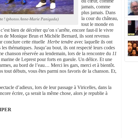
du cœur, comme
jamais, comme
plus jamais. Dans
la cour du château,
te !
(photos Anne-Marie Panigada)
tout le monde en
r c’est bien de décréter qu’on s’arrête, encore faut-il le vivre
on de Monique Brun et Michèle Bernard, ils sont revenus
r conclure cette rituelle
Herbe tendre
avec laquelle ils ont
 les thématiques. Jusqu’au bout, ils ont respecté leurs codes
ime chanson réservée au lendemain, lors de la rencontre du
11
 marine de Leprest pour forts en gueule. Un délice. Et une
armes, au bord de l’eau… Merci les gars, merci et à bientôt.
s tout débuts, vous êtes parmi nos favoris de la chanson. Et,
pectacle d’adieux, lors de leur passage à Viricelles, dans la
 encore écrire, ça serait la même chose, alors je republie à
MPER