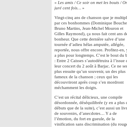
«
Les amis / Ce soir on met les bouts / On
juré cent fois…
»
Vingt-cinq ans de chanson que je multipl
par ces bonhommes (Dominique Bouche
Bruno Martins, Jean-Michel Mouron et
Gilles Raymond), ça nous fait cent ans d
bonheur. Que cette dernière salve d’une
tournée d’adieu hélas amputée, allégée,
reportée, nous offre encore. Profitez-en, 
a plus pour longtemps. C’est le bout du 
: Entre 2 Caisses s’autodétruira à l’issue 
leur concert du 2 août à Barjac. Ce ne se
plus ensuite qu’un souvenir, un des plus
fameux de la chanson ; ceux qui les
découvriront après coup s’en mordront
méchamment les doigts.
C’est un récital délicieux, une compile
désordonnée, déséquilibrée (y en a plus 
débuts que de la suite), c’est aussi un liv
de souvenirs, d’anecdotes… Y a de
l’émotion, du fort en gueule, de la
vinification sans discrimination (du roug