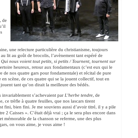
, de
’il
es
ne, une relecture particulière du christianisme, toujours
s au lit au goût de brocolis, l’avènement tant espéré de
 Qui nous voient tout petits, si petits / Tournent, tournent sur
rtoire heureux, retour aux fondamentaux (c’est eux qui le
vre de nos quatre gars pour fondamentale) et récital de pure
 en scène, de ces quatre qui se la jouent collectif, tout en
 jouent tant qu’on dirait la meilleure des bédés.
es invariablement s’achevaient par
L’herbe tendre
, de
, ce trèfle à quatre feuilles, que nos lascars tirent
 fini, bien fini. Je me souviens aussi d’avoir titré, il y a pile
e 2 Caisses ». C’était déjà vrai ; ça le sera plus encore dans
 et mémorable de la chanson se referme, une des plus
gars, on vous aime, je vous aime !