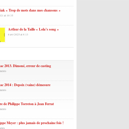
siak « Trop de mots dans mes chansons »
021 at 10:35
Arthur de la Taille « Lola’s song »
6 avr 2025 at 8:13
laires
ac 2013. Dimoné, erreur de casting
ments
ac 2014 : Depoix (vaine) démesure
ments
re de Philippe Torreton à Jean Ferrat
ments
ippe Meyer : plus jamais de prochaine fois !
ents