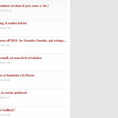
onheur est dans le pré, cours y vite !
13 at 11:34
ing, le tendre helvète
010 at 7:46
non off 2014 : les Grandes Gueules, qui swingu...
14 at 3:22
ssmell, au nom de la révolution
26 at 7:58
es et fantaisies à la Fersen
11 at 9:42
, le cousin québécois
10 at 4:13
é Gaillard !
012 at 7:00