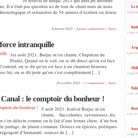
ce festival de Barjac 2021 qui aura pu dérouter
que. Il n’était pas question ici de tour de chant mais de nous
Le b
 chronologique et exhaustive de 54 années d’écriture en douze
14 oct 20
Kisl
8 janvier 2022
Aucun commentaire
Suite...
13 nov 2
force intranquille
Avig
8 juil 20
1er août 2021, Barjac m’en chante, Chapiteau du
Pradet, Quand on le voit, on se dit direct qu’on est face
l’entend, on se dit qu’on est face à un chanteur heureux
Meli
ec lui, on se dit juste qu’on s’est complètement […]
12 jan 20
20 octobre 2021
1 commentaire
Suite...
Fabl
12 fév 20
Canal : le comptoir du bonheur !
5 août 2021, festival Barjac m’en
Bori
chante, Succulentes, savoureuses, les
6 nov 20
On s’en délecte comme on le fait d’une bonne chère, d’un bon
 de partage, de plaisir commun. Douces ou épicées, poétiques
Sacr
s regorgent d’humanité, sources de […]
18 mai 2