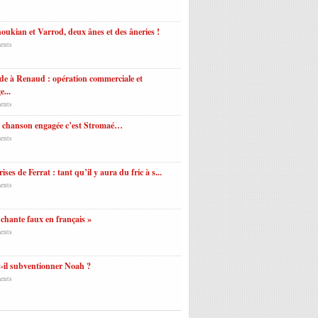
ukian et Varrod, deux ânes et des âneries !
ents
e à Renaud : opération commerciale et
e...
ents
a chanson engagée c’est Stromaé…
ents
ises de Ferrat : tant qu’il y aura du fric à s...
ents
 chante faux en français »
ents
-il subventionner Noah ?
ents