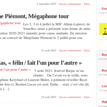
2 septembre 2021
Aucun commentaire
Suite...
Fra
27 juil 2
ne Piémont, Mégaphone tour
Les 2, 3 et 4 juillet la MJC Allain-Leprest, de
Venelles, nous a présenté sous forme de mini
mation 2020-2021 annulée pour cause sanitaire. En mission
ter au concert de Marjolaine Piémont le 2 juillet pour son
+Popu
31 août 2021
Aucun commentaire
Suite...
Barj
164 Com
, « félin / fait l’un pour l’autre »
5 août 2021, festival Barjac m’en
Barj
chante, On l’avait vu la veille, sous
163 Com
hine Keryhuel et Laurent Malot, à joliment réveiller Ricet
tte fois-ci, Bastien Lucas est seul. Enfin… seul, c’est vite dit.
Lett
 de […]
117 Com
22 août 2021
Aucun commentaire
Suite...
Phil
98 Comm