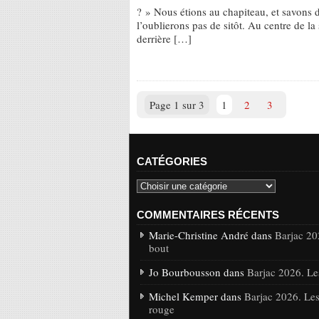
? » Nous étions au chapiteau, et savons 
l’oublierons pas de sitôt. Au centre de la
derrière […]
Page 1 sur 3
1
2
3
CATÉGORIES
COMMENTAIRES RÉCENTS
Marie-Christine André dans
Barjac 20
bout
Jo Bourbousson dans
Barjac 2026. Le
Michel Kemper dans
Barjac 2026. Les
rouge