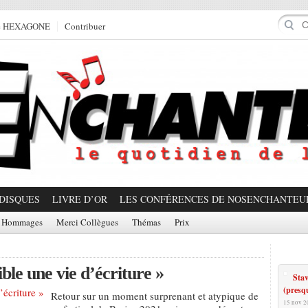
e HEXAGONE
Contribuer
DISQUES
LIVRE D’OR
LES CONFÉRENCES DE NOSENCHANTEU
Hommages
Merci Collègues
Thémas
Prix
Prom
ble une vie d’écriture »
Sta
(presqu
Retour sur un moment surprenant et atypique de
15 nov 2