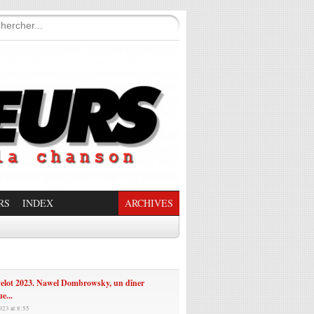
RS
INDEX
ARCHIVES
enade Enchantée
velot 2023. Nawel Dombrowsky, un dîner
e...
023 at 8:55