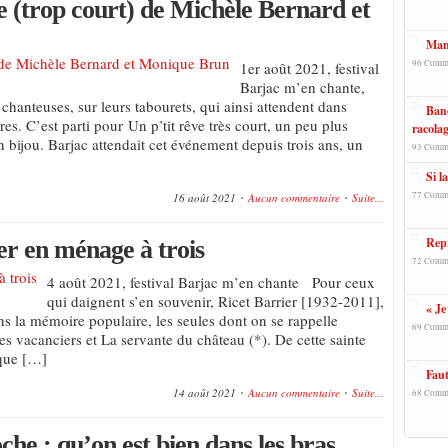
ve (trop court) de Michèle Bernard et
Mano
96 Comm
1er août 2021, festival
Barjac m’en chante,
hanteuses, sur leurs tabourets, qui ainsi attendent dans
Band
res. C’est parti pour Un p’tit rêve très court, un peu plus
racolag
bijou. Barjac attendait cet événement depuis trois ans, un
93 Comm
Si l
77 Comm
16 août 2021
Aucun commentaire
Suite...
Repr
er en ménage à trois
72 Comm
4 août 2021, festival Barjac m’en chante Pour ceux
qui daignent s’en souvenir, Ricet Barrier [1932-2011],
« Je
ns la mémoire populaire, les seules dont on se rappelle
69 Comm
Les vacanciers et La servante du château (*). De cette sainte
rique […]
Faut
14 août 2021
Aucun commentaire
Suite...
68 Comm
he : qu’on est bien dans les bras