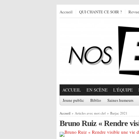
Accueil
QUI CHANTE CE SOIR ?
Revu
ACCUEIL
EN SCÈNE
L'ÉQUIPE
Jeune public
Biblio
Saines humeurs
Accueil
» Articles avec mot clef » Barjac 2021
Bruno Ruiz « Rendre visi