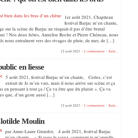
1er août 2021, Chapiteau
festival Barjac m’en chante,
sur la scène de Barjac ne risquait-il pas d’être brutal
ni ! Nos deux hôtes, Annelise Roche et Pierre Chéneau, nous
ils nous entraînent vers des rivages de pluie, de mer, de […]
12 août 2021
1 commentaire
Suite...
ublic en liesse
5 août 2021, festival Barjac m’en chante, Certes, c’est
extrait de Je m’en vais, mais il nous arrive sur scène et ça
ns en pensant à tout ça / Ça va être que du plaisir ». Ça va
les que, d’un geste aussi […]
12 août 2021
1 commentaire
Suite...
Clotilde Moulin
par Anne-Laure Girardot, 4 août 2021, festival Barjac
m’en chante, « Si vous le savez, comment je m’appelle