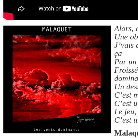
Alors, 
Une ob
J’vais
ça
Par un
Froissé
domina
Un dest
C’est 
C’est 
Le jeu,
C’est u
Malaq