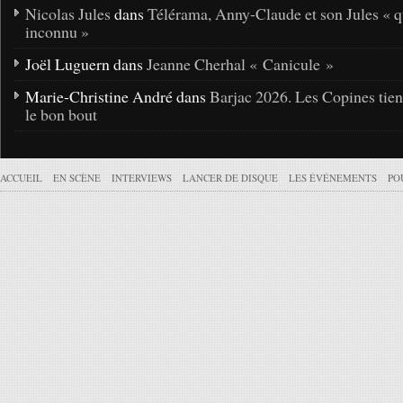
Nicolas Jules
dans
Télérama, Anny-Claude et son Jules « q
inconnu »
Joël Luguern dans
Jeanne Cherhal « Canicule »
Marie-Christine André dans
Barjac 2026. Les Copines tie
le bon bout
ACCUEIL
EN SCÈNE
INTERVIEWS
LANCER DE DISQUE
LES ÉVÉNEMENTS
PO