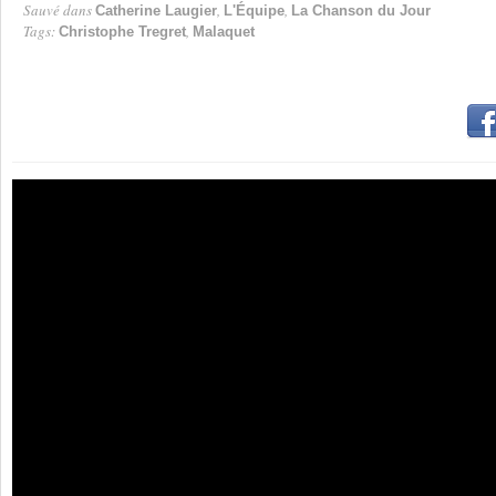
Sauvé dans
,
,
Catherine Laugier
L'Équipe
La Chanson du Jour
Tags:
,
Christophe Tregret
Malaquet