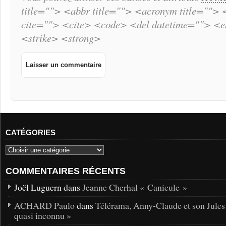
title=""> <abbr title=""> <acronym title="">
cite=""> <cite> <code> <del datetime=""> <
<strike> <strong>
CATÉGORIES
COMMENTAIRES RÉCENTS
Joël Luguern dans
Jeanne Cherhal « Canicule »
ACHARD Paulo
dans
Télérama, Anny-Claude et son Jules
quasi inconnu »