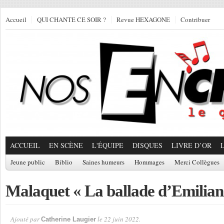
Accueil
QUI CHANTE CE SOIR ?
Revue HEXAGONE
Contribuer
ACCUEIL
EN SCÈNE
L'ÉQUIPE
DISQUES
LIVRE D’OR
Jeune public
Biblio
Saines humeurs
Hommages
Merci Collègues
Malaquet « La ballade d’Emilian
Ajouté par
le 22 juin 2022.
Catherine Laugier
Par