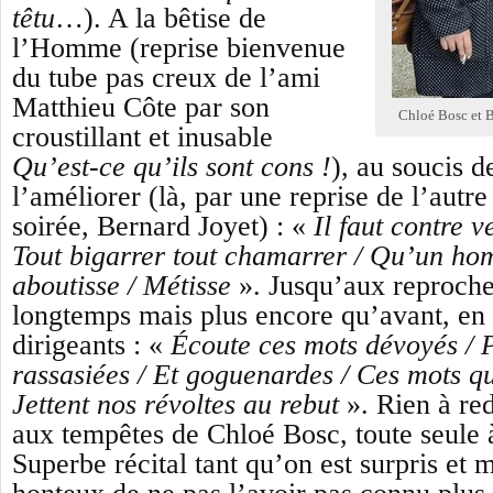
têtu
…
). A la bêtise de
l’Homme (reprise bienvenue
du tube pas creux de l’ami
Ma
t
thieu Côt
e
par son
Chloé Bosc et B
croustillant
et
inusable
Qu’est-ce qu’ils sont cons !
),
au soucis 
l’améliorer (là, par une reprise de
l’autre
soirée, Bernard Joyet
)
: «
Il faut contre v
Tout bigarrer tout chamarrer / Qu’un h
aboutisse / Métisse
».
Jusqu’aux reproche
longtemps mais plus encore qu’avant, en 
dirigeants : «
Écoute ces mots dévoyés / P
rassasiées / Et goguenardes / Ces mots qu
Jettent nos révoltes au rebut
».
Rien à re
aux tempêtes de Chloé Bosc, toute seule à
S
uperbe récital tant qu’on est surpris et 