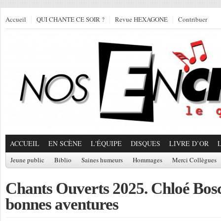
Accueil
QUI CHANTE CE SOIR ?
Revue HEXAGONE
Contribuer
ACCUEIL
EN SCÈNE
L'ÉQUIPE
DISQUES
LIVRE D’OR
Jeune public
Biblio
Saines humeurs
Hommages
Merci Collègues
Chants Ouverts 2025. Chloé Bosc,
bonnes aventures