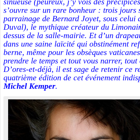
sinueuse (peureux, j’y vois des précipices
s’ouvre sur un rare bonheur : trois jours 
parrainage de Bernard Joyet, sous celui
Duval), le mythique créateur du Limonair
dessus de la salle-mairie. Et d’un drapea
dans une saine laïcité qui obstinément re
berne, même pour les obsèques vaticanes
prendre le temps et tout vous narrer, tout
D’ores-et-déjà, il est sage de retenir ce 
quatrième édition de cet événement indis
Michel Kemper
.