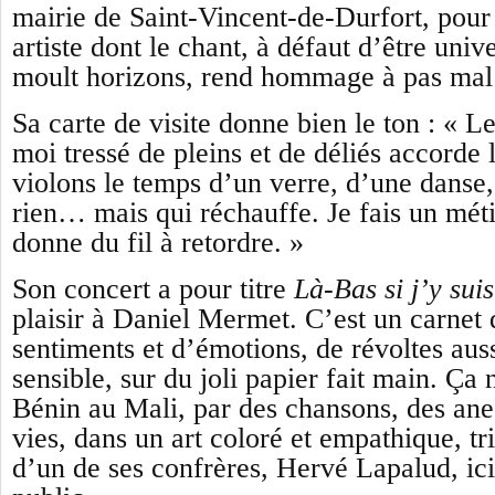
mairie de Saint-Vincent-de-Durfort, pour
artiste dont le chant, à défaut d’être uni
moult horizons, rend hommage à pas mal 
S
a carte de visite donne bien le ton : « 
moi tressé de pleins et de déliés accorde
violons le temps d’un verre, d’une danse, 
rien… mais qui réchauffe. Je fais un méti
donne du fil à retordre. »
Son concert a pour titre
Là-Bas si j’y suis
plaisir à Daniel Mermet. C’est un carnet
sentiments et d’émotions,
de révolte
s
aus
sensible,
sur du joli papier fait main.
Ça 
Bénin au Mali, par des chansons, des ane
vies, dans un art
coloré et empathique, tri
d’un de ses confrères,
Hervé Lapalud,
ic