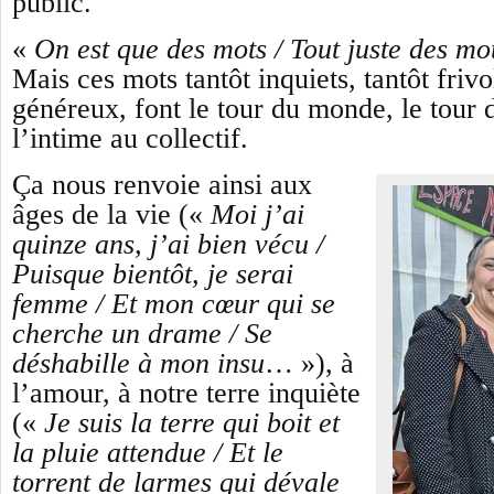
public.
«
On est que des mots / Tout juste des mo
Mais ces mots tantôt inquiets, tantôt frivo
généreux, font le tour du monde, le tour 
l’intime au collectif.
Ç
a nous renvoie
ainsi
aux
âges de la vie («
Moi j’ai
quinze ans, j’ai bien vécu /
Puisque bientôt, je serai
femme / Et mon cœur qui se
cherche un drame / Se
déshabille à mon insu
… »
),
à
l’amour, à notre terre inquiète
(«
Je suis la terre qui boit et
la pluie attendue / Et le
torrent de larmes qui dévale