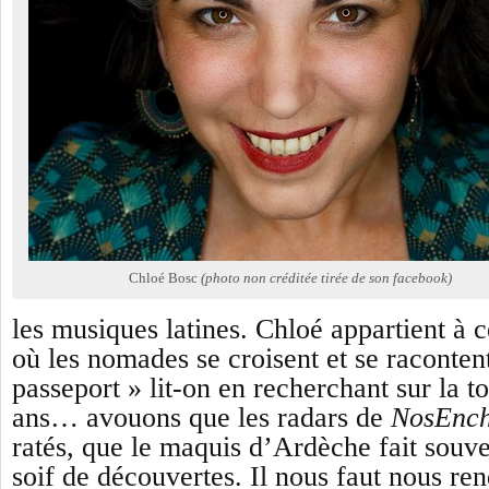
Chloé Bosc
(photo non créditée tirée de son facebook)
les musiques latines. Chloé appartient à 
où les nomades se croisent et se racontent
passeport »
lit-on en recherchant sur la to
ans… avouons que
le
s radars
de
NosEnch
ratés, que le maquis d’Ardèche fait
souven
soif de découvertes. Il nous faut nous ren