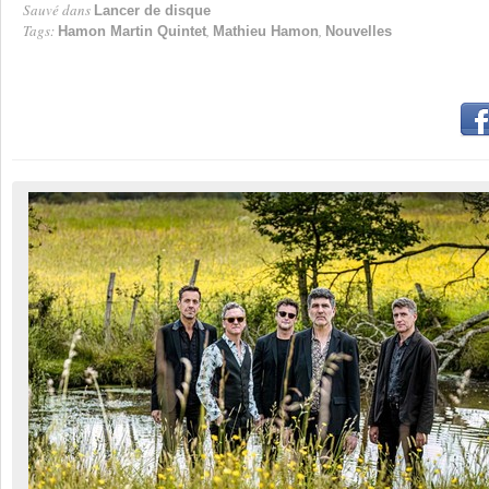
Sauvé dans
Lancer de disque
Tags:
,
,
Hamon Martin Quintet
Mathieu Hamon
Nouvelles