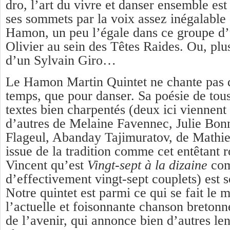
dro, l’art du vivre et danser ensemble est 
ses sommets par la voix assez inégalable
Hamon, un peu l’égale dans ce groupe d’
Olivier au sein des Têtes Raides. Ou, plu
d’un Sylvain Giro…
Le Hamon Martin Quintet ne chante pas q
temps, que pour danser. Sa poésie de tous 
textes bien charpentés (deux ici viennent 
d’autres de Melaine Favennec, Julie Bon
Flageul, Abanday Tajimuratov, de Mathi
issue de la tradition comme cet entêtant 
Vincent qu’est
Vingt-sept à la dizaine
com
d’effectivement vingt-sept couplets) est s
Notre quintet est parmi ce qui se fait le 
l’actuelle et foisonnante chanson bretonn
de l’avenir, qui annonce bien d’autres l