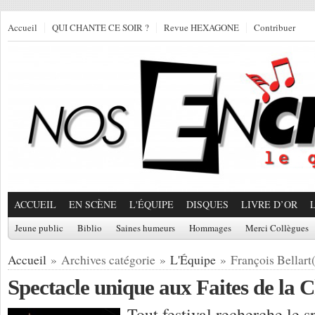
Accueil
QUI CHANTE CE SOIR ?
Revue HEXAGONE
Contribuer
ACCUEIL
EN SCÈNE
L'ÉQUIPE
DISQUES
LIVRE D’OR
Jeune public
Biblio
Saines humeurs
Hommages
Merci Collègues
Accueil
» Archives catégorie »
L'Équipe
» François Bellart
Spectacle unique aux Faites de la 
Tout festival recherche le s