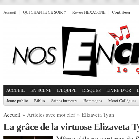
Accueil
QUI CHANTE CE SOIR ?
Revue HEXAGONE
Contribuer
ACCUEIL
EN SCÈNE
L'ÉQUIPE
DISQUES
LIVRE D’OR
Jeune public
Biblio
Saines humeurs
Hommages
Merci Collègues
Accueil
» Articles avec mot clef » Elizaveta Tyun
La grâce de la virtuose Elizaveta 
Même s’ils ne sont pas de S