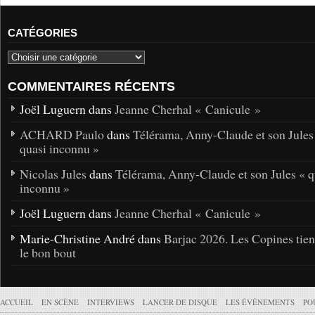
CATÉGORIES
COMMENTAIRES RÉCENTS
Joël Luguern dans
Jeanne Cherhal « Canicule »
ACHARD Paulo
dans
Télérama, Anny-Claude et son Jules
quasi inconnu »
Nicolas Jules
dans
Télérama, Anny-Claude et son Jules « q
inconnu »
Joël Luguern dans
Jeanne Cherhal « Canicule »
Marie-Christine André dans
Barjac 2026. Les Copines tie
le bon bout
ACCUEIL
EN SCÈNE
INTERVIEWS
LANCER DE DISQUE
LES ÉVÉNEMENTS
PO