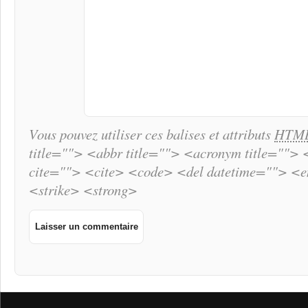
Vous pouvez utiliser ces balises et attributs
HTM
title=""> <abbr title=""> <acronym title="">
cite=""> <cite> <code> <del datetime=""> <
<strike> <strong>