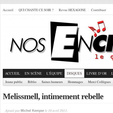
Accueil
QUI CHANTE CE SOIR ?
Revue HEXAGONE
Contribuer
ACCUEIL
EN SCÈNE
L'ÉQUIPE
DISQUES
LIVRE D’OR
Jeune public
Biblio
Saines humeurs
Hommages
Merci Collègues
Melissmell, intimement rebelle
Ajouté par
le 10 avril 2013.
Michel Kemper
Par