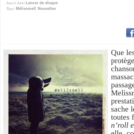
Sauvé dans
Lancer de disque
Tags:
,
Mélissmell
Nouvelles
Que les
protège
chanson
massacr
passage
Melissm
prestat
sache l
toutes
n’roll 
elle, c