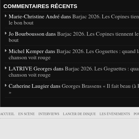
COMMENTAIRES RÉCENTS
Marie-Christine André dans
Barjac 2026. Les Copines tie
le bon bout
Jo Bourbousson dans
Barjac 2026. Les Copines tiennent l
bout
Michel Kemper dans
Barjac 2026. Les Goguettes : quand l
chanson voit rouge
LATRIVE Georges dans
Barjac 2026. Les Goguettes : qua
chanson voit rouge
Catherine Laugier dans
Georges Brassens « Il fait beau (à 
»
ACCUEIL
EN SCÈNE
INTERVIEWS
LANCER DE DISQUE
LES ÉVÉNEMENTS
PO