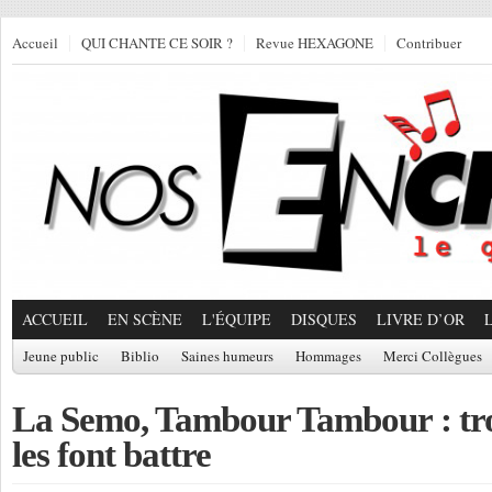
Accueil
QUI CHANTE CE SOIR ?
Revue HEXAGONE
Contribuer
ACCUEIL
EN SCÈNE
L'ÉQUIPE
DISQUES
LIVRE D’OR
Jeune public
Biblio
Saines humeurs
Hommages
Merci Collègues
La Semo, Tambour Tambour : tro
les font battre