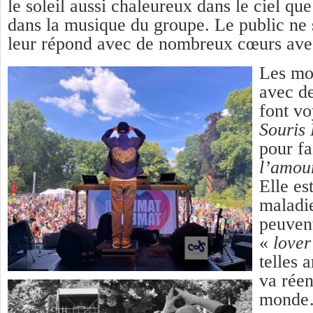
le soleil aussi chaleureux dans le ciel qu
dans la musique du groupe. Le public ne 
leur répond avec de nombreux cœurs avec
Les mo
avec d
font v
Souris 
pour fa
l’amou
Elle es
maladie
peuvent
«
lover
telles 
va réen
mond