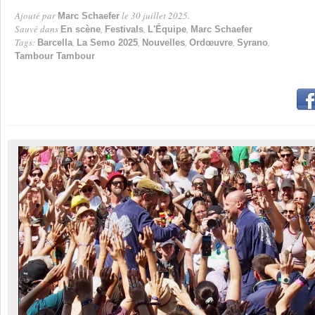
Ajouté par
le 30 juillet 2025.
Marc Schaefer
Par
Sauvé dans
,
,
,
En scène
Festivals
L'Équipe
Marc Schaefer
Tags:
,
,
,
,
,
Barcella
La Semo 2025
Nouvelles
Ordœuvre
Syrano
Tambour Tambour