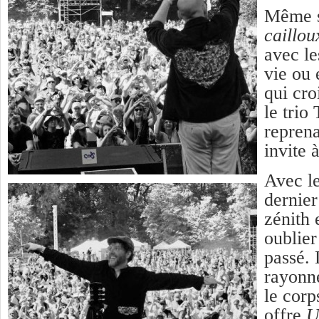
Même s
caillou
avec le
vie ou 
qui cro
le tri
repren
invite 
Avec l
dernier
zénith 
oublier
passé. 
rayonne
le corps
offre
U