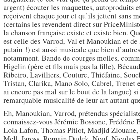
argent) écouter les maquettes, autoproduits et
reçoivent chaque jour et qu’ils jettent sans 
(certains les revendent direct sur PriceMiniste
la chanson française existe et existe bien. Qu
est celle des Varrod, Val et Manoukian et de
putain !) est aussi musicale que bien d’autres
notamment. Bande de courges molles, comm
Higelin (père et fils mais pas la fille), Béca
Ribeiro, Lavilliers, Couture, Thiéfaine, Sou
Tristan, Clarika, Mano Solo, Cabrel, Trenet e
ai encore pas mal sur le bout de la langue) si 
remarquable musicalité de leur art autant qu
Eh, Manoukian, Varrod, prétendus spécialistes
connaissez-vous Jérémie Bossone, Frédéric 
Lola Lafon, Thomas Pitiot, Madjid Ziouane,
Mell, Iaross, Romain Dudek, Noof, Nicolas 