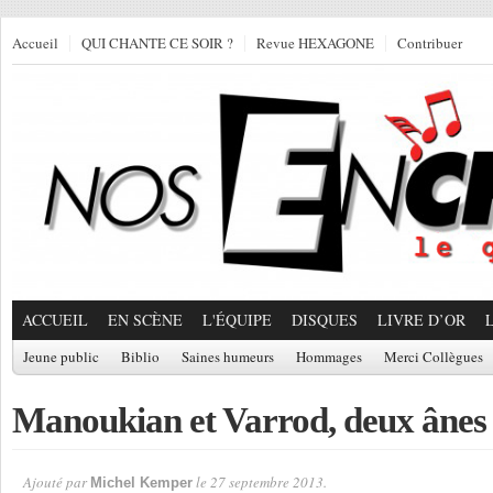
Accueil
QUI CHANTE CE SOIR ?
Revue HEXAGONE
Contribuer
ACCUEIL
EN SCÈNE
L'ÉQUIPE
DISQUES
LIVRE D’OR
Jeune public
Biblio
Saines humeurs
Hommages
Merci Collègues
Manoukian et Varrod, deux ânes e
Ajouté par
le 27 septembre 2013.
Michel Kemper
Par