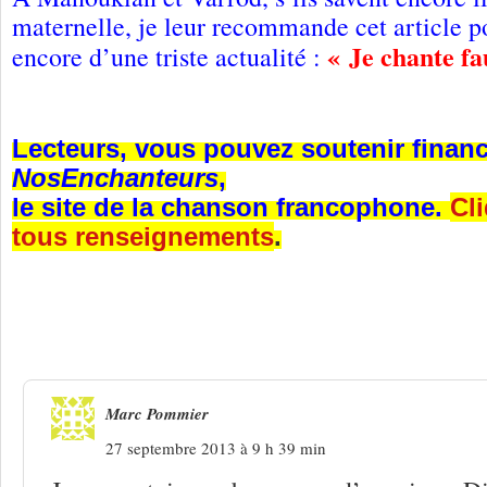
maternelle, je leur recommande cet article 
« Je chante fa
encore d’une triste actualité :
Lecteurs, vous pouvez soutenir finan
NosEnchanteurs
,
le site de la chanson francophone.
Cli
tous renseignements
.
96 Réponses à
Manoukian et Varrod, de
âneries !
Marc Pommier
27 septembre 2013 à 9 h 39 min