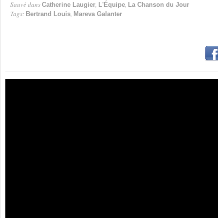
Sauvé dans
,
,
Catherine Laugier
L'Équipe
La Chanson du Jour
Tags:
,
Bertrand Louis
Mareva Galanter