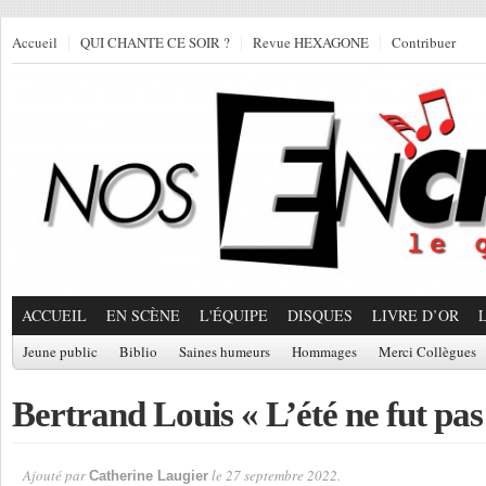
Accueil
QUI CHANTE CE SOIR ?
Revue HEXAGONE
Contribuer
ACCUEIL
EN SCÈNE
L'ÉQUIPE
DISQUES
LIVRE D’OR
Jeune public
Biblio
Saines humeurs
Hommages
Merci Collègues
Bertrand Louis « L’été ne fut pas
Ajouté par
le 27 septembre 2022.
Catherine Laugier
Par