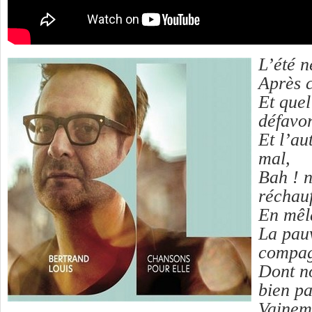
L’été n
Après c
Et quel
défavor
Et l’a
mal,
Bah ! 
réchau
En mêl
La pauv
compa
Dont n
bien pa
Vainem