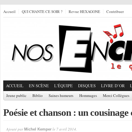
Accueil
QUI CHANTE CE SOIR ?
Revue HEXAGONE
Contribuer
ACCUEIL
EN SCÈNE
L'ÉQUIPE
DISQUES
LIVRE D’OR
Jeune public
Biblio
Saines humeurs
Hommages
Merci Collègues
Poésie et chanson : un cousinage
Ajouté par
le 7 avril 2014.
Michel Kemper
Par