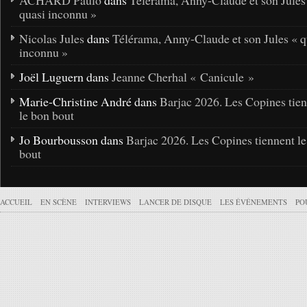
ACHARD Paulo
dans
Télérama, Anny-Claude et son Jules
quasi inconnu »
Nicolas Jules
dans
Télérama, Anny-Claude et son Jules « q
inconnu »
Joël Luguern dans
Jeanne Cherhal « Canicule »
Marie-Christine André dans
Barjac 2026. Les Copines tie
le bon bout
Jo Bourbousson dans
Barjac 2026. Les Copines tiennent l
bout
ACCUEIL
EN SCÈNE
INTERVIEWS
LANCER DE DISQUE
LES ÉVÉNEMENTS
PO