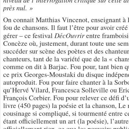
près nul. »
On connait Matthias Vincenot, enseignant à 
fou de chansons. Il faut l’être pour avoir créé
DécOuvrir
gérer – ce festival
entre framboisi
Concèze où, justement, durant toute une semai
succéder sur scène des poètes et des chanteur.
chanteurs, tant de la variété que de la « cha
comme on dit à Barjac. Fou pour, tant bien qu
ce prix Georges-Moustaki du disque indépen
autoproduit. Fou pour faire chanter à la Sor
qu’Hervé Vilard, Francesca Solleville ou Eri
François Corbier. Fou pour relever ce défi d
livre (450 pages) la poésie et la chanson, Le 
cousinage si compliqué, si tourmenté entre c
étant officiellement un art (la poésie), l’autre
officiellement rien, ce que les pouvoirs public