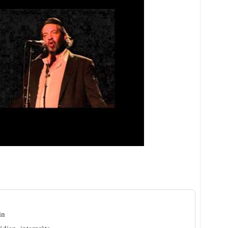
et la manière
in
édien ,interprète.