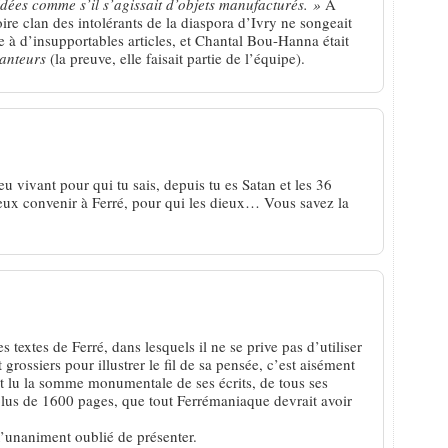
dées comme s’il s’agissait d’objets manufacturés. »
A
ire clan des intolérants de la diaspora d’Ivry ne songeait
e à d’insupportables articles, et Chantal Bou-Hanna était
anteurs
(la preuve, elle faisait partie de l’équipe).
eu vivant pour qui tu sais, depuis tu es Satan et les 36
eux convenir à Ferré, pour qui les dieux… Vous savez la
es textes de Ferré, dans lesquels il ne se prive pas d’utiliser
grossiers pour illustrer le fil de sa pensée, c’est aisément
nt lu la somme monumentale de ses écrits, de tous ses
 plus de 1600 pages, que tout Ferrémaniaque devrait avoir
’unaniment oublié de présenter.