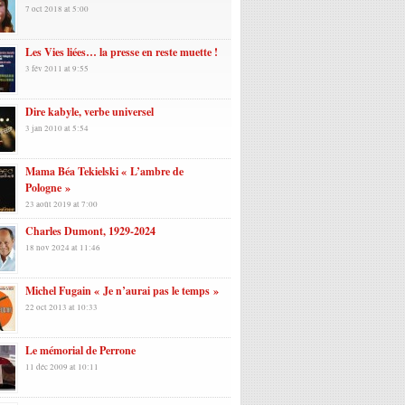
7 oct 2018 at 5:00
Les Vies liées… la presse en reste muette !
3 fév 2011 at 9:55
Dire kabyle, verbe universel
3 jan 2010 at 5:54
Mama Béa Tekielski « L’ambre de
Pologne »
23 août 2019 at 7:00
Charles Dumont, 1929-2024
18 nov 2024 at 11:46
Michel Fugain « Je n’aurai pas le temps »
22 oct 2013 at 10:33
Le mémorial de Perrone
11 déc 2009 at 10:11