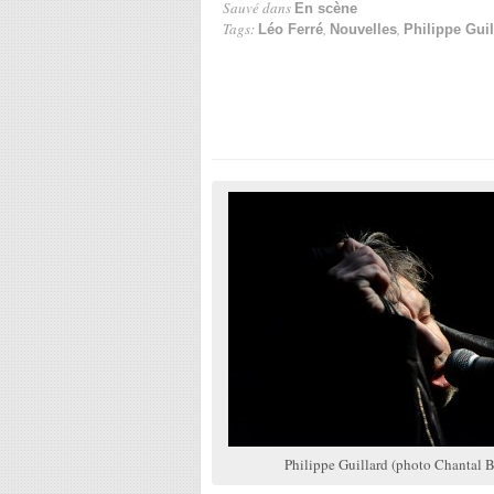
Sauvé dans
En scène
Tags:
,
,
Léo Ferré
Nouvelles
Philippe Guil
Philippe Guillard (photo Chantal