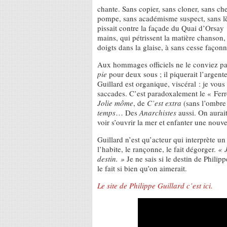
chante. Sans copier, sans cloner, sans ch
pompe, sans académisme suspect, sans lè
pissait contre la façade du Quai d’Orsay 
mains, qui pétrissent la matière chanson,
doigts dans la glaise, à sans cesse façonn
Aux hommages officiels ne le conviez pas 
pie
pour deux sous ; il piquerait l’argen
Guillard est organique, viscéral : je vous
saccades. C’est paradoxalement le « Ferré
Jolie môme
, de
C’est extra
(sans l’ombre 
temps
… Des
Anarchistes
aussi. On aurai
voir s’ouvrir la mer et enfanter une nouvel
Guillard n’est qu’acteur qui interprète un d
l’habite, le rançonne, le fait dégorger.
« 
destin. »
Je ne sais si le destin de Philipp
le fait si bien qu’on aimerait.
Le site de Philippe Guillard c’est ici.