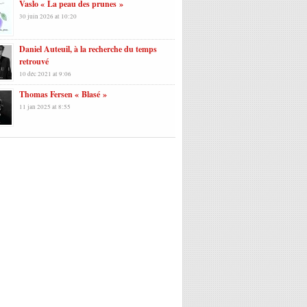
Vaslo « La peau des prunes »
30 juin 2026 at 10:20
Daniel Auteuil, à la recherche du temps
retrouvé
10 déc 2021 at 9:06
Thomas Fersen « Blasé »
11 jan 2025 at 8:55