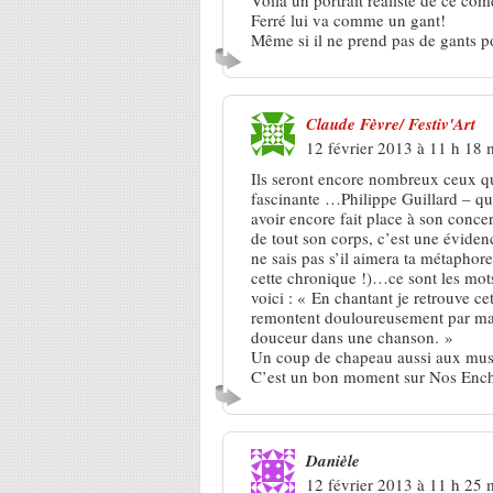
Ferré lui va comme un gant!
Même si il ne prend pas de gants p
Claude Fèvre/ Festiv'Art
12 février 2013 à 11 h 18 
Ils seront encore nombreux ceux qui
fascinante …Philippe Guillard – qu
avoir encore fait place à son concert
de tout son corps, c’est une évidenc
ne sais pas s’il aimera ta métaphore 
cette chronique !)…ce sont les mo
voici : « En chantant je retrouve ce
remontent douloureusement par ma 
douceur dans une chanson. »
Un coup de chapeau aussi aux mu
C’est un bon moment sur Nos Encha
Danièle
12 février 2013 à 11 h 25 