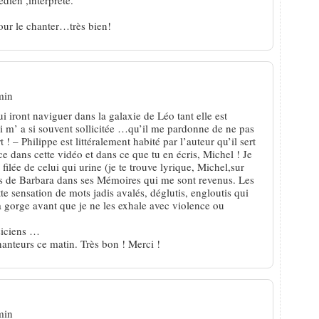
our le chanter…très bien!
min
 iront naviguer dans la galaxie de Léo tant elle est
i m’ a si souvent sollicitée …qu’il me pardonne de ne pas
 ! – Philippe est littéralement habité par l’auteur qu’il sert
e dans cette vidéo et dans ce que tu en écris, Michel ! Je
filée de celui qui urine (je te trouve lyrique, Michel,sur
ts de Barbara dans ses Mémoires qui me sont revenus. Les
tte sensation de mots jadis avalés, déglutis, engloutis qui
gorge avant que je ne les exhale avec violence ou
siciens …
nteurs ce matin. Très bon ! Merci !
min