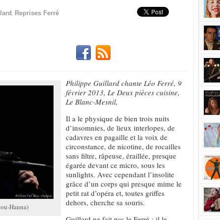
,
lard
Reprises Ferré
Philippe Guillard chante Léo Ferré, 9
février 2013, Le Deux pièces cuisine,
Le Blanc-Mesnil,
Il a le physique de bien trois nuits
d’insomnies, de lieux interlopes, de
cadavres en pagaille et la voix de
circonstance, de nicotine, de rocailles
sans filtre, râpeuse, éraillée, presque
égarée devant ce micro, sous les
sunlights. Avec cependant l’insolite
grâce d’un corps qui presque mime le
petit rat d’opéra et, toutes griffes
dehors, cherche sa souris.
 Bou-Hanna)
Guillard ne fait pas le Ferré : il le