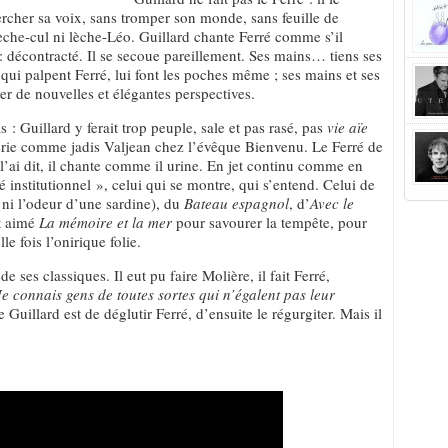
ercher sa voix, sans tromper son monde, sans feuille de
che-cul ni lèche-Léo. Guillard chante Ferré comme s’il
: décontracté. Il se secoue pareillement. Ses mains… tiens ses
 qui palpent Ferré, lui font les poches même ; ses mains et ses
er de nouvelles et élégantes perspectives.
: Guillard y ferait trop peuple, sale et pas rasé, pas
vie aïe
terie comme jadis Valjean chez l’évêque Bienvenu. Le Ferré de
 l’ai dit, il chante comme il urine. En jet continu comme en
 institutionnel », celui qui se montre, qui s’entend. Celui de
ni l’odeur d’une sardine), du
Bateau espagnol
, d’
Avec le
t aimé
La mémoire et la mer
pour savourer la tempête, pour
le fois l’onirique folie.
e ses classiques. Il eut pu faire Molière, il fait Ferré,
Je connais gens de toutes sortes qui n’égalent pas leur
e Guillard est de déglutir Ferré, d’ensuite le régurgiter. Mais il