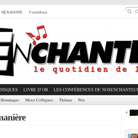
e HEXAGONE
Contribuer
DISQUES
LIVRE D’OR
LES CONFÉRENCES DE NOSENCHANTEU
Hommages
Merci Collègues
Thémas
Prix
 manière
Prom
Partager!