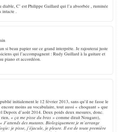
diable, C’ est Philippe Gaillard qui l’a absorbée , ruminée
 intacte .
min
un si beau papier sur ce grand interprète. Je rajouterai juste
ciens qui l’accompagnent : Rudy Guillard à la guitare et
au piano et accordéon.
t publié initialement le 12 février 2013, sans qu’il ne fasse le
é, encore moins au vocabulaire, tout aussi « choquant » que
uel Depoix d’août 2014. Deux poids deux mesures, donc.
 rien,
« ça me pisse du bras »
comme dirait Nougaro),
« J’attends des mutants. Biologiquement je m’arrange
ogie: je pisse, j’éjacule, je pleure. Il est de toute première