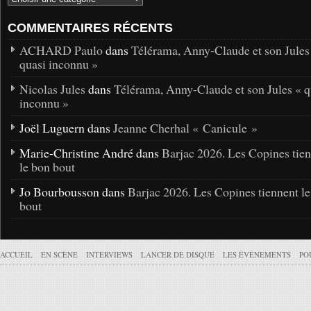
COMMENTAIRES RÉCENTS
ACHARD Paulo
dans
Télérama, Anny-Claude et son Jules
quasi inconnu »
Nicolas Jules
dans
Télérama, Anny-Claude et son Jules « q
inconnu »
Joël Luguern dans
Jeanne Cherhal « Canicule »
Marie-Christine André dans
Barjac 2026. Les Copines tie
le bon bout
Jo Bourbousson dans
Barjac 2026. Les Copines tiennent l
bout
ACCUEIL
EN SCÈNE
INTERVIEWS
LANCER DE DISQUE
LES ÉVÉNEMENTS
PO