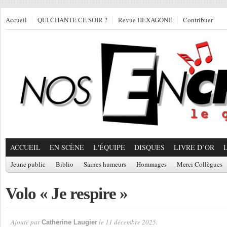
Accueil
QUI CHANTE CE SOIR ?
Revue HEXAGONE
Contribuer
ACCUEIL
EN SCÈNE
L'ÉQUIPE
DISQUES
LIVRE D’OR
Jeune public
Biblio
Saines humeurs
Hommages
Merci Collègues
Volo « Je respire »
Ajouté par
le 11 décembre 2025.
Catherine Laugier
Par