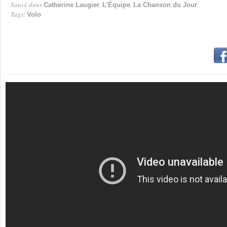
Sauvé dans
,
,
Catherine Laugier
L'Équipe
La Chanson du Jour
Tags:
Volo