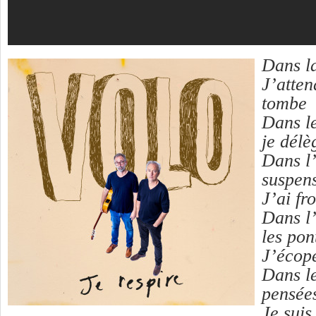
Dans l
J’atte
tombe
Dans le
je délè
Dans l’
suspen
J’ai fr
Dans l’
les pon
J’écop
Dans l
pensée
Je suis