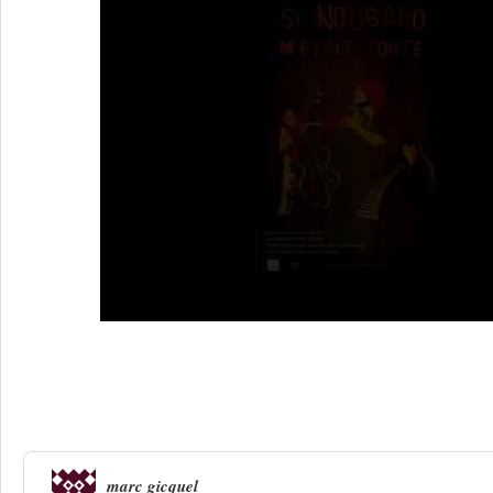
5 Réponses à
Musicales de Flamarens 
Rouquiquinante dans son Nougaro ch
marc gicquel