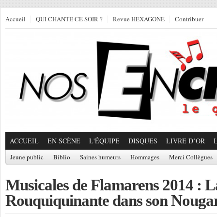
Accueil
QUI CHANTE CE SOIR ?
Revue HEXAGONE
Contribuer
ACCUEIL
EN SCÈNE
L'ÉQUIPE
DISQUES
LIVRE D’OR
Jeune public
Biblio
Saines humeurs
Hommages
Merci Collègues
Musicales de Flamarens 2014 : L
Rouquiquinante dans son Nouga