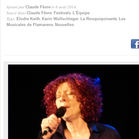
Ajouté par
le 6 août 2014.
Claude Fèvre
Par
Sauvé dans
,
,
Claude Fèvre
Festivals
L'Équipe
Tags:
,
,
,
Elodie Keith
Karin Wullschleger
La Rouquiquinante
Les
,
Musicales de Flamarens
Nouvelles