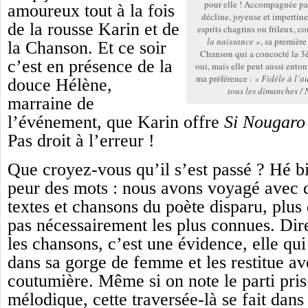
pour elle ! Accompagnée par
amoureux tout à la fois
décline, joyeuse et impertine
de la rousse Karin et de
esprits chagrins ou frileux, 
la naissance »
, sa premièr
la Chanson. Et ce soir
Chanson qui a concocté la 3è
c’est en présence de la
oui, mais elle peut aussi ento
ma préférence :
« Fidèle à l’a
douce Hélène,
tous les dimanches / 
marraine de
l’événement, que Karin offre
Si Nougaro
Pas droit à l’erreur !
Que croyez-vous qu’il s’est passé ? Hé b
peur des mots : nous avons voyagé avec d
textes et chansons du poète disparu, plus
pas nécessairement les plus connues. Dir
les chansons, c’est une évidence, elle qui
dans sa gorge de femme et les restitue av
coutumière. Même si on note le parti pris
mélodique, cette traversée-là se fait dans 