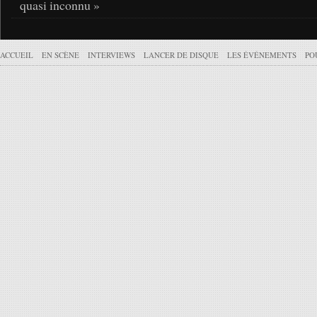
quasi inconnu »
ACCUEIL
EN SCÈNE
INTERVIEWS
LANCER DE DISQUE
LES ÉVÉNEMENTS
PO