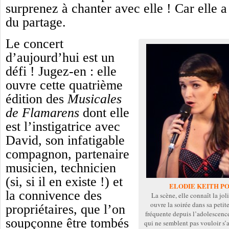
surprenez à chanter avec elle ! Car elle a 
du partage.
Le concert
d’aujourd’hui est un
défi ! Jugez-en : elle
ouvre cette quatrième
édition des
Musicales
de Flamarens
dont elle
est l’instigatrice avec
David, son infatigable
compagnon, partenaire
musicien, technicien
(si, si il en existe !) et
ELODIE KEITH P
la connivence des
La scène, elle connaît la jo
ouvre la soirée dans sa petit
propriétaires, que l’on
fréquente depuis l’adolescence,
soupçonne être tombés
qui ne semblent pas vouloir s’a