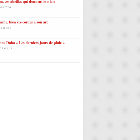
m, ces abeilles qui donnent le « la »
4 at 7:06
che, bien six-cordes à son arc
2 at 6:57
nne Daho « Les derniers jours de pluie »
25 at 1:11