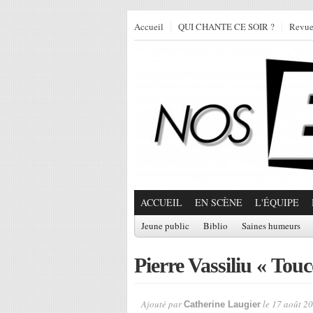
Accueil
QUI CHANTE CE SOIR ?
Revu
ACCUEIL
EN SCÈNE
L'ÉQUIPE
Jeune public
Biblio
Saines humeurs
Pierre Vassiliu « Tou
Ajouté par
le 17 août 20
Catherine Laugier