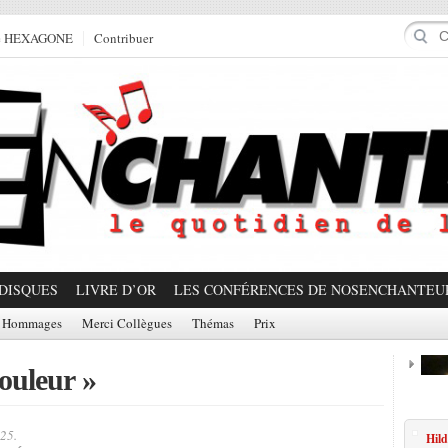
e HEXAGONE
Contribuer
DISQUES
LIVRE D’OR
LES CONFÉRENCES DE NOSENCHANTEU
Hommages
Merci Collègues
Thémas
Prix
couleur »
Prom
25.
Hild
Partager!