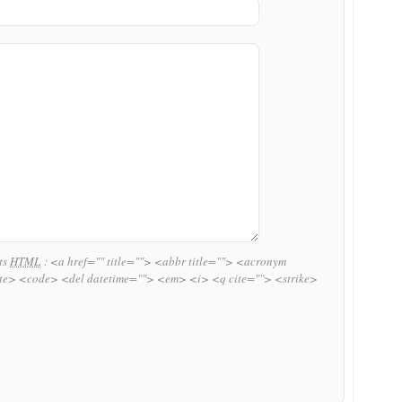
uts
HTML
:
<a href="" title=""> <abbr title=""> <acronym
ite> <code> <del datetime=""> <em> <i> <q cite=""> <strike>