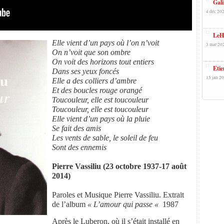
Gali
4 déc 202
LeHa
Elle vient d’un pays où l’on n’voit
3 mar 202
On n’voit que son ombre
On voit des horizons tout entiers
Etie
Dans ses yeux foncés
15 jan 20
Elle a des colliers d’ambre
Et des boucles rouge orangé
Toucouleur, elle est toucouleur
Toucouleur, elle est toucouleur
Elle vient d’un pays où la pluie
Se fait des amis
Les vents de sable, le soleil de feu
Sont des ennemis
Pierre Vassiliu (23 octobre 1937-17 août
2014)
Paroles et Musique Pierre Vassiliu. Extrait
de l’album
« L’amour qui passe «
1987
Après le Luberon, où il s’était installé en