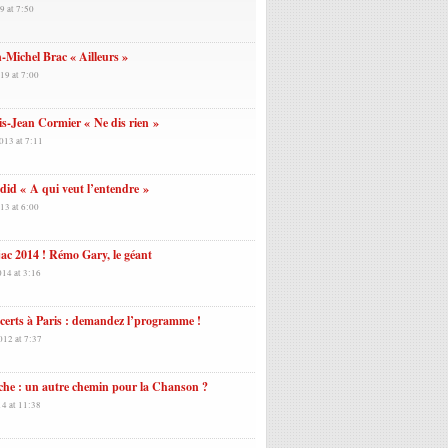
9 at 7:50
-Michel Brac « Ailleurs »
19 at 7:00
s-Jean Cormier « Ne dis rien »
013 at 7:11
id « A qui veut l’entendre »
13 at 6:00
ac 2014 ! Rémo Gary, le géant
014 at 3:16
erts à Paris : demandez l’programme !
012 at 7:37
he : un autre chemin pour la Chanson ?
14 at 11:38