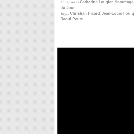
Sauvé dans
,
Catherine Laugier
Hommage
du Jour
Tags:
,
Christian Picard
Jean-Louis Foulq
Raoul Petite