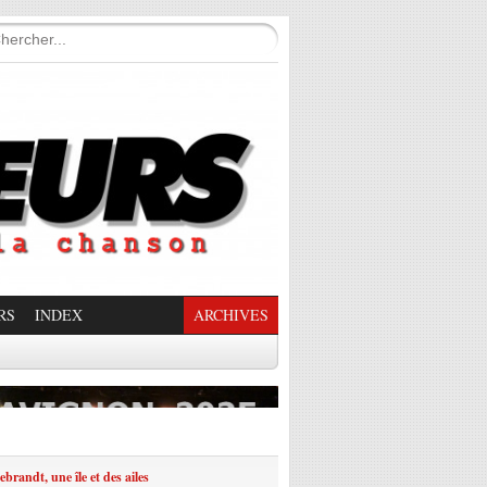
RS
INDEX
ARCHIVES
enade Enchantée
ebrandt, une île et des ailes