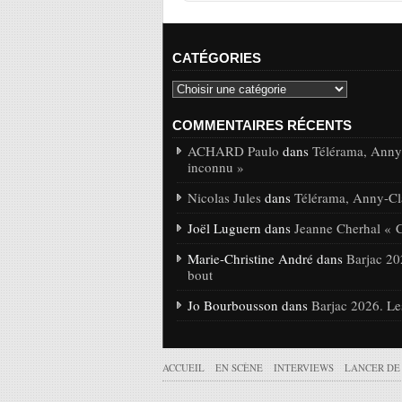
CATÉGORIES
COMMENTAIRES RÉCENTS
ACHARD Paulo
dans
Télérama, Anny-
inconnu »
Nicolas Jules
dans
Télérama, Anny-Cla
Joël Luguern dans
Jeanne Cherhal « 
Marie-Christine André dans
Barjac 20
bout
Jo Bourbousson dans
Barjac 2026. Le
ACCUEIL
EN SCÈNE
INTERVIEWS
LANCER DE