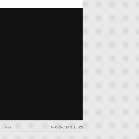
E
RSS
↑
NOSENCHANTEURS