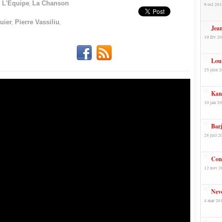
,
,
L'Équipe
La Chanson
9 oct 201
,
,
uier
Pierre Vassiliu
Jean
19 fév 20
Loui
25 juin 2
Kand
10 jan 20
Barj
28 juil 2
Conc
12 nov 2
Nevc
4 mar 20