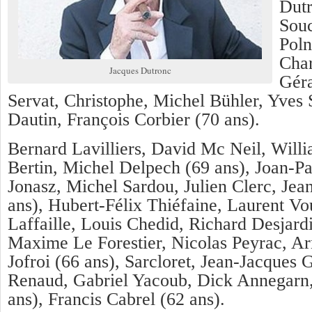
Dutr
Sou
Poln
Char
Jacques Dutronc
Géra
Servat, Christophe, Michel Bühler, Yves
Dautin, François Corbier (70 ans).
Bernard Lavilliers, David Mc Neil, Willi
Bertin, Michel Delpech (69 ans), Joan-P
Jonasz, Michel Sardou, Julien Clerc, Jea
ans), Hubert-Félix Thiéfaine, Laurent Vou
Laffaille, Louis Chedid, Richard Desjardi
Maxime Le Forestier, Nicolas Peyrac, Ar
Jofroi (66 ans), Sarcloret, Jean-Jacques
Renaud, Gabriel Yacoub, Dick Annegarn,
ans), Francis Cabrel (62 ans).