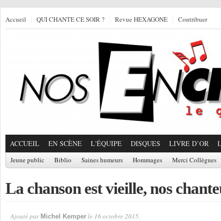
Accueil
QUI CHANTE CE SOIR ?
Revue HEXAGONE
Contribuer
ACCUEIL
EN SCÈNE
L'ÉQUIPE
DISQUES
LIVRE D’OR
Jeune public
Biblio
Saines humeurs
Hommages
Merci Collègues
La chanson est vieille, nos chante
Ajouté par
le 16 octobre 2015.
Michel Kemper
Par