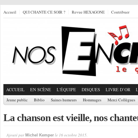
Accueil
QUI CHANTE CE SOIR ?
Revue HEXAGONE
Contribuer
ACCUEIL
EN SCÈNE
L'ÉQUIPE
DISQUES
LIVRE D’OR
Jeune public
Biblio
Saines humeurs
Hommages
Merci Collègues
La chanson est vieille, nos chante
Ajouté par
le 16 octobre 2015.
Michel Kemper
Par