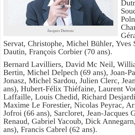
Dutr
Sou
Poln
Char
Jacques Dutronc
Géra
Servat, Christophe, Michel Bühler, Yves
Dautin, François Corbier (70 ans).
Bernard Lavilliers, David Mc Neil, Willi
Bertin, Michel Delpech (69 ans), Joan-P
Jonasz, Michel Sardou, Julien Clerc, Jea
ans), Hubert-Félix Thiéfaine, Laurent Vou
Laffaille, Louis Chedid, Richard Desjardi
Maxime Le Forestier, Nicolas Peyrac, Ar
Jofroi (66 ans), Sarcloret, Jean-Jacques
Renaud, Gabriel Yacoub, Dick Annegarn,
ans), Francis Cabrel (62 ans).