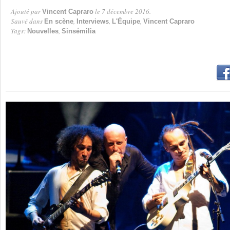
Ajouté par
le 7 décembre 2016.
Vincent Capraro
Par
Sauvé dans
,
,
,
En scène
Interviews
L'Équipe
Vincent Capraro
Tags:
,
Nouvelles
Sinsémilia