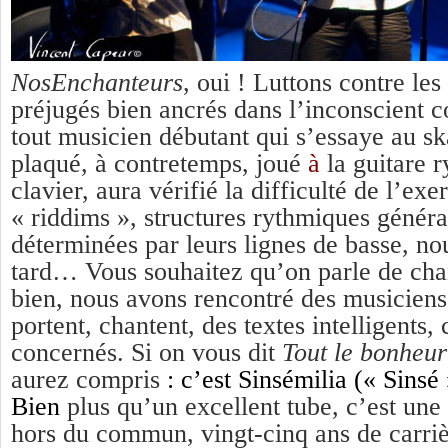
NosEnchanteurs
, oui ! Luttons contre les 
préjugés bien ancrés dans l’inconscient co
tout musicien débutant qui s’essaye au sk
plaqué, à contretemps, joué
à
la guitare 
clavier, aura vérifié la difficulté de l’exe
« riddims », structures rythmiques génér
déterminées par leurs lignes de basse, no
tard… Vous souhaitez qu’on parle de ch
bien, nous avons rencontré des musiciens 
portent, chantent, des textes intelligents, 
concernés. Si on vous dit
Tout le bonheu
aurez compris
: c’est Sinsémilia (« Sinsé
Bien
plus qu’un excellent tube, c’est un
hors du commun, vingt-cinq ans de carriè