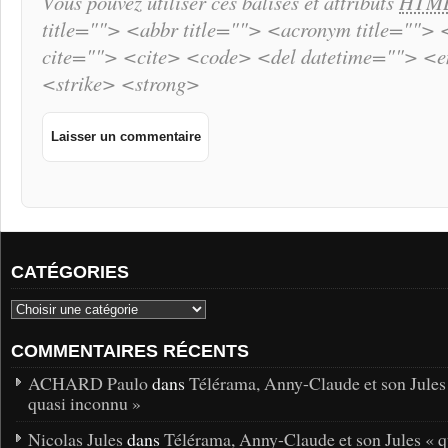
Vous pouvez utiliser ces balises et attributs
HTM
title=""> <abbr title=""> <acronym title="">
cite=""> <cite> <code> <del datetime=""> <
<strike> <strong>
CATÉGORIES
COMMENTAIRES RÉCENTS
ACHARD Paulo
dans
Télérama, Anny-Claude et son Jules
quasi inconnu »
Nicolas Jules
dans
Télérama, Anny-Claude et son Jules « q