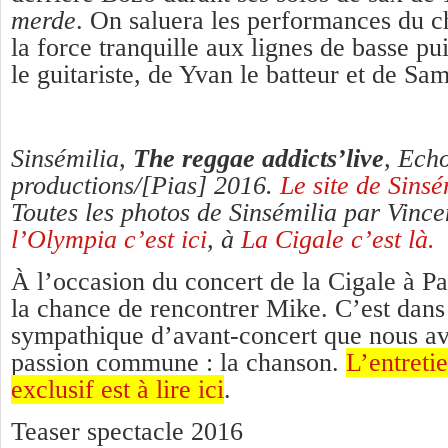
merde
. On saluera les performances du c
la force tranquille aux lignes de basse p
le guitariste, de Yvan le batteur et de Sa
Sinsémilia,
The reggae addicts’live
, Ech
productions/[Pias] 2016.
Le site de Sinsém
Toutes les photos de Sinsémilia par Vinc
l’Olympia c’est ici
, à
La Cigale c’est là.
À l’occasion du concert de la Cigale à Pa
la chance de rencontrer Mike. C’est dans 
sympathique d’avant-concert que nous av
passion commune : la chanson.
L’entretie
exclusif est à lire ici
.
Teaser spectacle 2016