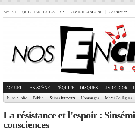
Accueil
QUI CHANTE CE SOIR ?
Revue HEXAGONE
Contribuer
ACCUEIL
EN SCÈNE
L'ÉQUIPE
DISQUES
LIVRE D’OR
Jeune public
Biblio
Saines humeurs
Hommages
Merci Collègues
La résistance et l’espoir : Sinsémi
consciences