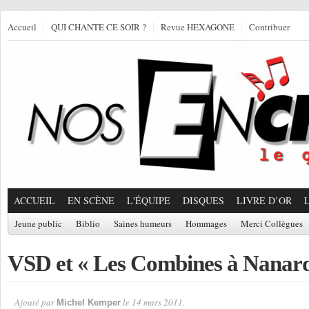
Accueil
QUI CHANTE CE SOIR ?
Revue HEXAGONE
Contribuer
ACCUEIL
EN SCÈNE
L'ÉQUIPE
DISQUES
LIVRE D’OR
Jeune public
Biblio
Saines humeurs
Hommages
Merci Collègues
VSD et « Les Combines à Nanar
Ajouté par
le 14 mars 2011.
Michel Kemper
Par