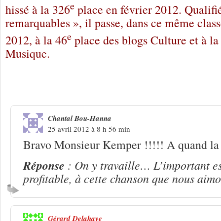
e
hissé à la 326
place en février 2012. Qualifié
remarquables », il passe, dans ce même class
e
2012, à la 46
place des blogs Culture et à la
Musique.
19 Réponses à
Bientôt un nouveau No
Chantal Bou-Hanna
25 avril 2012 à 8 h 56 min
Bravo Monsieur Kemper !!!!! A quand la 
Réponse
: On y travaille… L’important est
profitable, à cette chanson que nous aim
Gérard Delahaye