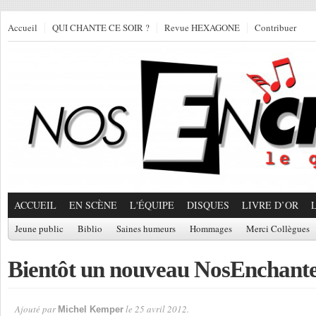
Accueil
QUI CHANTE CE SOIR ?
Revue HEXAGONE
Contribuer
ACCUEIL
EN SCÈNE
L'ÉQUIPE
DISQUES
LIVRE D’OR
Jeune public
Biblio
Saines humeurs
Hommages
Merci Collègues
Bientôt un nouveau NosEnchan
Ajouté par
le 25 avril 2012.
Michel Kemper
Par