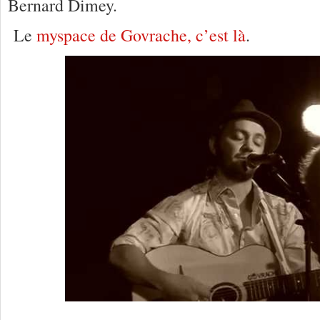
Bernard Dimey.
Le
myspace de Govrache, c’est là
.