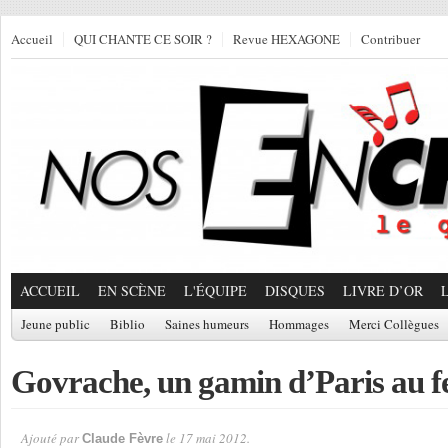
Accueil
QUI CHANTE CE SOIR ?
Revue HEXAGONE
Contribuer
ACCUEIL
EN SCÈNE
L'ÉQUIPE
DISQUES
LIVRE D’OR
Jeune public
Biblio
Saines humeurs
Hommages
Merci Collègues
Govrache, un gamin d’Paris au f
Ajouté par
le 17 mai 2012.
Claude Fèvre
Par