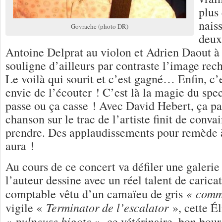
plus
nais
Govrache (photo DR)
deux
Antoine Delprat au violon et Adrien Daout à
souligne d’ailleurs par contraste l’image rec
Le voilà qui sourit et c’est gagné… Enfin, c’e
envie de l’écouter ! C’est là la magie du spec
passe ou ça casse ! Avec David Hebert, ça pa
chanson sur le trac de l’artiste finit de convai
prendre. Des applaudissements pour remède à
aura !
Au cours de ce concert va défiler une galeri
l’auteur dessine avec un réel talent de caric
« comm
comptable vêtu d’un camaïeu de gris
Terminator de l’escalator
vigile «
», cette Él
pulpeuse bigote
«
», ce vétérinaire, bon bour