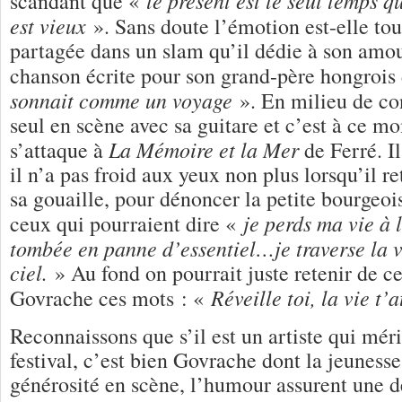
scandant que «
est vieux
». Sans doute l’émotion est-elle to
partagée dans un slam qu’il dédie à son amo
chanson écrite pour son grand-père hongrois
sonnait comme un voyage
». En milieu de co
seul en scène avec sa guitare et c’est à ce mo
La Mémoire et la Mer
s’attaque à
de Ferré. Il
il n’a pas froid aux yeux non plus lorsqu’il 
sa gouaille, pour dénoncer la petite bourgeoi
je perds ma vie à l
ceux qui pourraient dire «
tombée en panne d’essentiel…je traverse la v
ciel.
» Au fond on pourrait juste retenir de c
Réveille toi, la vie t’
Govrache ces mots : «
Reconnaissons que s’il est un artiste qui mér
festival, c’est bien Govrache dont la jeunesse
générosité en scène, l’humour assurent une 