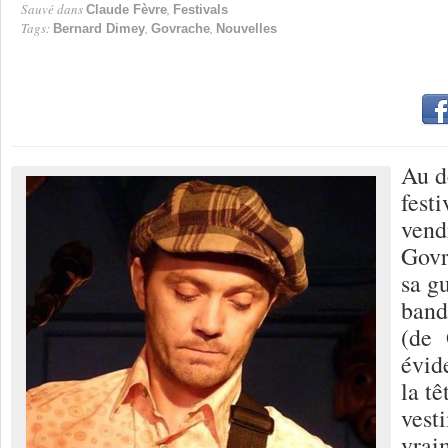
Sauvé dans
,
Claude Fèvre
Festivals
Tags:
,
,
Bernard Dimey
Govrache
Nouvelles
Au d
festi
vend
Govr
sa g
band
(de 
évid
la tê
vest
vrai