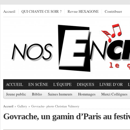
Accueil
QUI CHANTE CE SOIR ?
Revue HEXAGONE
Contribuer
ACCUEIL
EN SCÈNE
L'ÉQUIPE
DISQUES
LIVRE D’OR
Jeune public
Biblio
Saines humeurs
Hommages
Merci Collègues
Accueil
» Gallery » Govrache- photo Christian Valmory
Govrache, un gamin d’Paris au festi