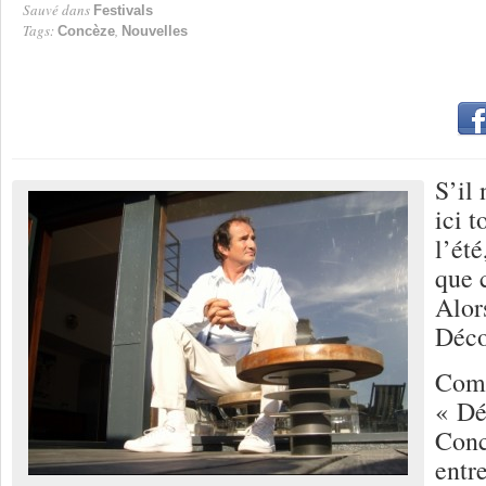
Sauvé dans
Festivals
Tags:
,
Concèze
Nouvelles
S’il 
ici t
l’été
que 
Alor
Déc
Comm
« Dé
Conc
entre