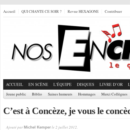
Accueil
QUI CHANTE CE SOIR ?
Revue HEXAGONE
Contribuer
ACCUEIL
EN SCÈNE
L'ÉQUIPE
DISQUES
LIVRE D’OR
Jeune public
Biblio
Saines humeurs
Hommages
Merci Collègues
C’est à Concèze, je vous le concè
Ajouté par
le 2 juillet 2012.
Michel Kemper
Par