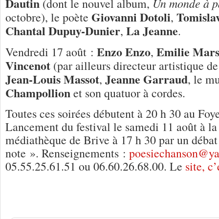
Dautin
Un monde à p
(dont le nouvel album,
Giovanni Dotoli
Tomisla
octobre), le poète
,
Chantal Dupuy-Dunier
La Jeanne
,
.
Enzo Enzo
Emilie Mar
Vendredi 17 août :
,
Vincenot
(par ailleurs directeur artistique de 
Jean-Louis Massot
Jeanne Garraud
,
, le m
Champollion
et son quatuor à cordes.
Toutes ces soirées débutent à 20 h 30 au Foy
Lancement du festival le samedi 11 août à la
médiathèque de Brive à 17 h 30 par un débat 
note ». Renseignements :
poesiechanson@ya
05.55.25.61.51 ou 06.60.26.68.00. Le
site, c’
4 Réponses à
C’est à Concèze, je vous 