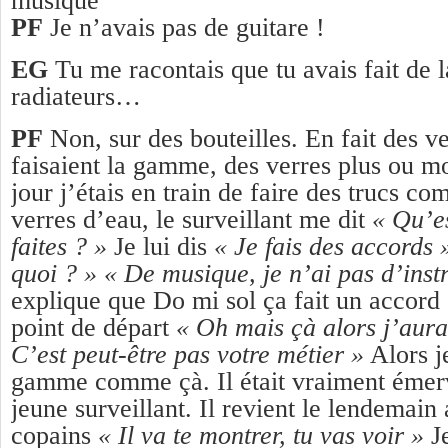
musique
PF
Je n’avais pas de guitare !
EG
Tu me racontais que tu avais fait de 
radiateurs…
PF
Non, sur des bouteilles. En fait des v
faisaient la gamme, des verres plus ou m
jour j’étais en train de faire des trucs c
verres d’eau, le surveillant me dit
« Qu’e
faites ? »
Je lui dis
« Je fais des accords 
quoi ? » « De musique, je n’ai pas d’ins
explique que Do mi sol ça fait un accord
point de départ
« Oh mais çà alors j’aura
C’est peut-être pas votre métier »
Alors je
gamme comme çà. Il était vraiment émerve
jeune surveillant. Il revient le lendemain
copains
« Il va te montrer, tu vas voir »
J