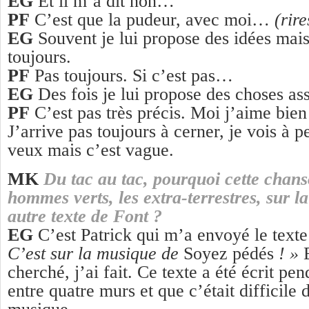
EG
Et il m’a dit non…
PF
C’est que la pudeur, avec moi…
(rire
EG
Souvent je lui propose des idées mais
toujours.
PF
Pas toujours. Si c’est pas…
EG
Des fois je lui propose des choses as
PF
C’est pas très précis. Moi j’aime bien 
J’arrive pas toujours à cerner, je vois à p
veux mais c’est vague.
MK
Du tac au tac, pourquoi cette chanso
hommes verts, les extra-terrestres, sur 
autre texte de Font ?
EG
C’est Patrick qui m’a envoyé le text
C’est sur la musique de
Soyez pédés
! »
cherché, j’ai fait. Ce texte a été écrit pen
entre quatre murs et que c’était difficile d