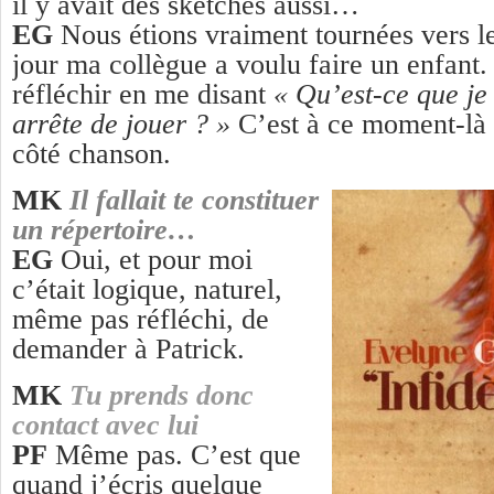
il y avait des sketches aussi…
EG
Nous étions vraiment tournées vers le
jour ma collègue a voulu faire un enfant.
réfléchir en me disant
« Qu’est-ce que je v
arrête de jouer ? »
C’est à ce moment-là 
côté chanson.
MK
Il fallait te constituer
un répertoire…
EG
Oui, et pour moi
c’était logique, naturel,
même pas réfléchi, de
demander à Patrick.
MK
Tu prends donc
contact avec lui
PF
Même pas. C’est que
quand j’écris quelque