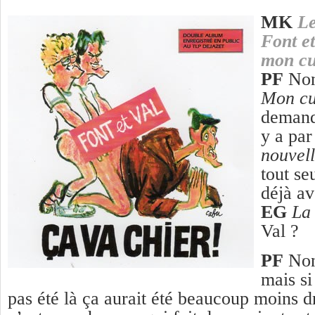
MK
Le
Font et
mon cu
PF
Non,
Mon cu
demand
y a par
nouvel
tout se
déjà a
EG
La 
Val ?
PF
Non
mais si
pas été là ça aurait été beaucoup moins d