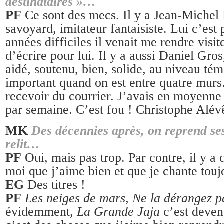
destinataires »…
PF
Ce sont des mecs. Il y a Jean-Michel 
savoyard, imitateur fantaisiste. Lui c’est 
années difficiles il venait me rendre vis
d’écrire pour lui. Il y a aussi Daniel Gro
aidé, soutenu, bien, solide, au niveau t
important quand on est entre quatre murs
recevoir du courrier. J’avais en moyenne 
par semaine. C’est fou ! Christophe Alé
MK
Des décennies après, on reprend ses
relit…
PF
Oui, mais pas trop. Par contre, il y a
moi que j’aime bien et que je chante touj
EG
Des titres !
PF
Les neiges de mars
,
Ne la dérangez p
évidemment,
La Grande Jaja
c’est deve