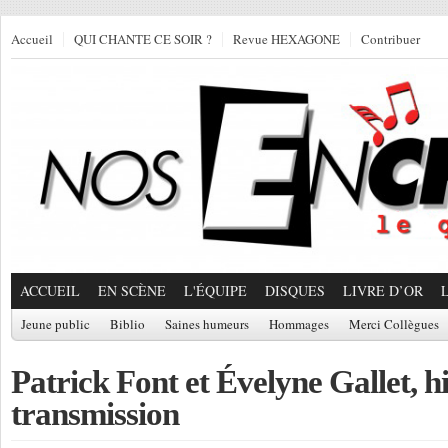
Accueil
QUI CHANTE CE SOIR ?
Revue HEXAGONE
Contribuer
ACCUEIL
EN SCÈNE
L'ÉQUIPE
DISQUES
LIVRE D’OR
Jeune public
Biblio
Saines humeurs
Hommages
Merci Collègues
Patrick Font et Évelyne Gallet, hi
transmission