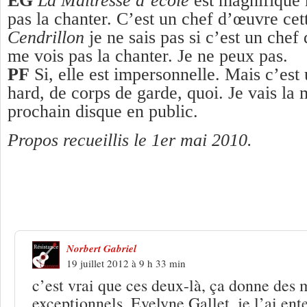
EG
La Maîtresse d’école
est magnifique 
pas la chanter. C’est un chef d’œuvre cet
Cendrillon
je ne sais pas si c’est un chef
me vois pas la chanter. Je ne peux pas.
PF
Si, elle est impersonnelle. Mais c’es
hard, de corps de garde, quoi. Je vais la
prochain disque en public.
Propos recueillis le 1er mai 2010.
3 Réponses à
Patrick Font et Évelyne Ga
transmission
Norbert Gabriel
19 juillet 2012 à 9 h 33 min
c’est vrai que ces deux-là, ça donne des
exceptionnels, Evelyne Gallet, je l’ai en