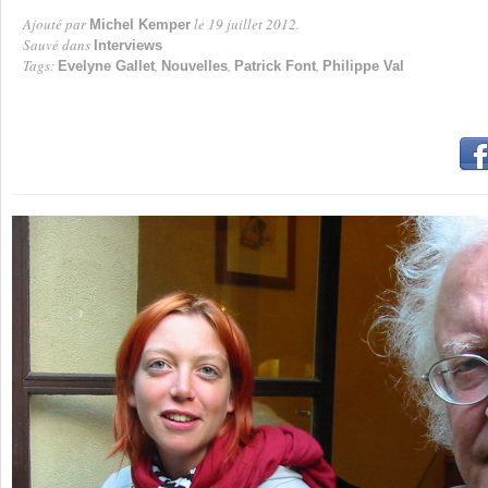
Ajouté par
le 19 juillet 2012.
Michel Kemper
Par
Sauvé dans
Interviews
Tags:
,
,
,
Evelyne Gallet
Nouvelles
Patrick Font
Philippe Val