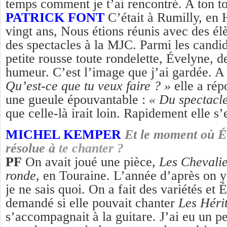
temps comment je t’ai rencontré. A ton to
PATRICK FONT
C’était à Rumilly, en 
vingt ans, Nous étions réunis avec des él
des spectacles à la MJC. Parmi les candida
petite rousse toute rondelette, Évelyne, d
humeur. C’est l’image que j’ai gardée. A
Qu’est-ce que tu veux faire ? »
elle a rép
une gueule épouvantable :
« Du spectacle
que celle-là irait loin. Rapidement elle s’
MICHEL KEMPER
Et le moment où Év
résolue à
t
e chanter
?
PF
On avait joué une pièce,
Les Chevalie
ronde
, en Touraine. L’année d’après on y
je ne sais quoi. On a fait des variétés et
demandé si elle pouvait chanter
Les Hérit
s’accompagnait à la guitare. J’ai eu un pe