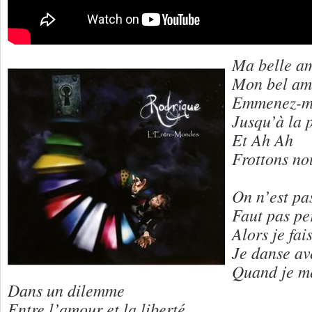
Ma belle a
Mon bel am
Emmenez-mo
Jusqu’à la 
Et Ah Ah
Frottons no
On n’est pas
Faut pas pe
Alors je fai
Je danse av
Quand je me
Dans un dilemme
Entre l’amour et la liberté