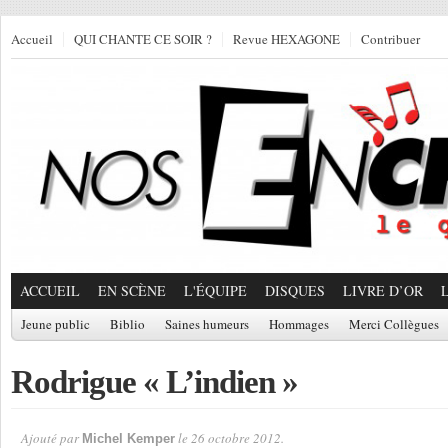
Accueil
QUI CHANTE CE SOIR ?
Revue HEXAGONE
Contribuer
ACCUEIL
EN SCÈNE
L'ÉQUIPE
DISQUES
LIVRE D’OR
Jeune public
Biblio
Saines humeurs
Hommages
Merci Collègues
Rodrigue « L’indien »
Ajouté par
le 26 octobre 2012.
Michel Kemper
Par