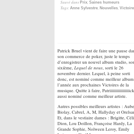
Sauvé dans
,
Prix
Saines humeurs
Tags:
,
,
Anne Sylvestre
Nouvelles
Victoir
Patrick Bruel vient de faire une pause da
son commerce de poker, juste le temps
d’enregistrer un nouvel album studio, so
sixième,
Lequel de nous
, sorti le 26
novembre dernier. Lequel, à peine sorti
donc, est nominé comme meilleur album
l’année aux prochaines Victoires de la
musique. Quitte à faire, Patriiiiiiiiiiiiiiiiic
aussi nominé comme meilleur artiste.
Autres possibles meilleurs artistes : Aube
Biolay, Cabrel, A, M, Hallyday et Orelsa
Et, dans le vestiaire dames : Brigitte, Cél
Dion, Lou Doillon, Françoise Hardy, La
Grande Sophie, Nolween Leroy, Emily