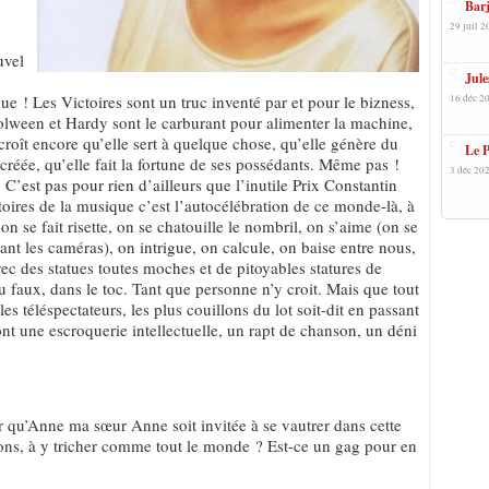
Barj
29 juil 2
uvel
Jule
que ! Les Victoires sont un truc inventé par et pour le bizness,
16 déc 20
Nolween et Hardy sont le carburant pour alimenter la machine,
croît encore qu’elle sert à quelque chose, qu’elle génère du
Le P
t créée, qu’elle fait la fortune de ses possédants. Même pas !
3 déc 202
C’est pas pour rien d’ailleurs que l’inutile Prix Constantin
ctoires de la musique c’est l’autocélébration de ce monde-là, à
on se fait risette, on se chatouille le nombril, on s’aime (on se
ant les caméras), on intrigue, on calcule, on baise entre nous,
avec des statues toutes moches et de pitoyables statures de
du faux, dans le toc. Tant que personne n’y croit. Mais que tout
s téléspectateurs, les plus couillons du lot soit-dit en passant
ont une escroquerie intellectuelle, un rapt de chanson, un déni
r qu’Anne ma sœur Anne soit invitée à se vautrer dans cette
ons, à y tricher comme tout le monde ? Est-ce un gag pour en