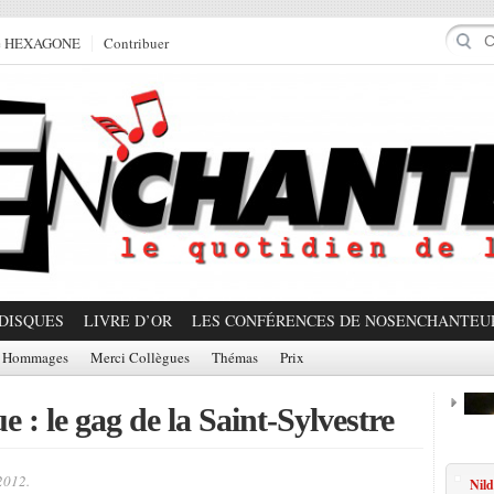
e HEXAGONE
Contribuer
DISQUES
LIVRE D’OR
LES CONFÉRENCES DE NOSENCHANTEU
Hommages
Merci Collègues
Thémas
Prix
e : le gag de la Saint-Sylvestre
Prom
2012.
Nild
Partager!