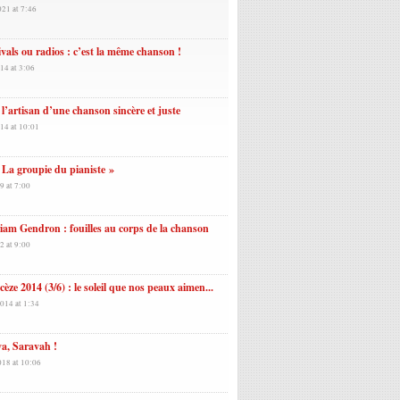
021 at 7:46
ivals ou radios : c’est la même chanson !
14 at 3:06
 l’artisan d’une chanson sincère et juste
14 at 10:01
La groupie du pianiste »
9 at 7:00
am Gendron : fouilles au corps de la chanson
2 at 9:00
èze 2014 (3/6) : le soleil que nos peaux aimen...
014 at 1:34
a, Saravah !
018 at 10:06