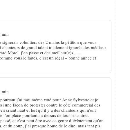
usique : le gag de la Saint-Sylvestre
2 min
 signerais volontiers des 2 mains la pétition que vous
i chanteurs de grand talent totalement ignorés des médias :
rard Morel. j’en passe et des meilleur(e)s……
’ comme vous le faites, c’est un régal – bonne année et
3 min
pourtant j’ai moi même voté pour Anne Sylvestre et je
ssi une façon de protester contre le côté commercial des
en criant haut et fort qu’il y a des chanteurs qui n’ont
e l’on place pourtant au dessus de tous les autres.
n passé, et c’est peut être avec ce genre d’évènement qu’on
, et du coup, j’ai presque honte de le dire, mais tant pis,