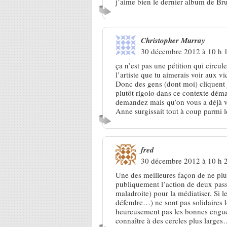
j’aime bien le dernier album de Bru
Christopher Murray
30 décembre 2012 à 10 h 
ça n’est pas une pétition qui circu
l’artiste que tu aimerais voir aux v
Donc des gens (dont moi) cliquent j
plutôt rigolo dans ce contexte dém
demandez mais qu’on vous a déjà ve
Anne surgissait tout à coup parmi 
fred
30 décembre 2012 à 10 h 
Une des meilleures façon de ne plus
publiquement l’action de deux passi
maladroite) pour la médiatiser. Si 
défendre…) ne sont pas solidaires 
heureusement pas les bonnes engueu
connaître à des cercles plus large