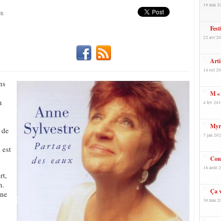
19 mai 2
es
Fest
22 avr 20
Arti
14 oct 20
ns
M « 
n
4 fév 201
Myri
 de
7 jan 202
k est
Conc
16 août 2
rt,
n.
Ça v
ine
30 mai 2