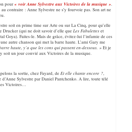
tion pour
« voir Anne Sylvestre aux Victoires de la musique »
.
se au contraire : Anne Sylvestre ne s’y fourvoie pas. Son art ne
eu.
stre soit en prime time sur Arte ou sur La Cinq, pour qu’elle
e Drucker (qui ne doit savoir d’elle que
Les Fabulettes
et
al Goya). Faites-le. Mais de grâce, évitez-lui l’infamie de ces
 d’une autre chanson qui met la barre haute. L’ami Gary me
 barre haute, y’a que les cons qui passent en-dessous. »
Et je
 soit un jour convié aux Victoires de la musique.
ppelons la sortie, chez Fayard, de
Et elle chante encore ?
,
e d’Anne Sylvestre par Daniel Pantchenko. A lire, toute télé
 des Victoires…