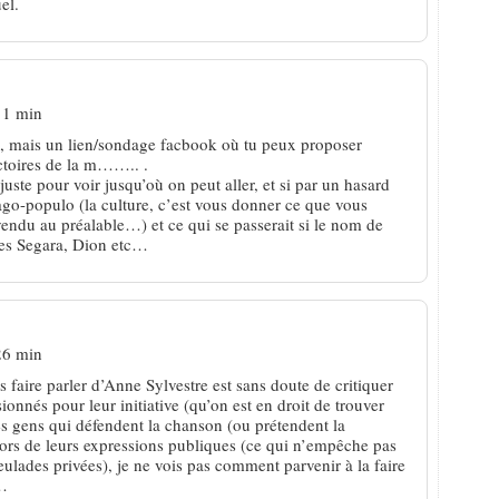
el.
11 min
le, mais un lien/sondage facbook où tu peux proposer
ictoires de la m…….. .
uste pour voir jusqu’où on peut aller, et si par un hasard
ago-populo (la culture, c’est vous donner ce que vous
ndu au préalable…) et ce qui se passerait si le nom de
les Segara, Dion etc…
26 min
 faire parler d’Anne Sylvestre est sans doute de critiquer
onnés pour leur initiative (qu’on est en droit de trouver
les gens qui défendent la chanson (ou prétendent la
lors de leurs expressions publiques (ce qui n’empêche pas
lades privées), je ne vois pas comment parvenir à la faire
s…