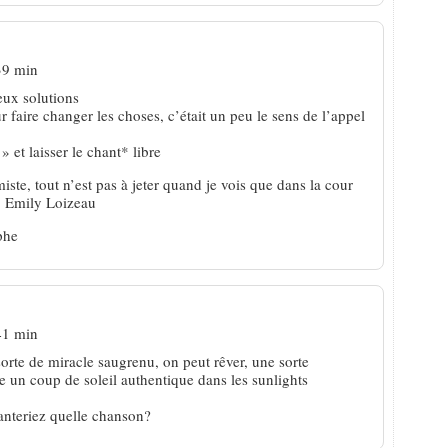
39 min
eux solutions
ur faire changer les choses, c’était un peu le sens de l’appel
» et laisser le chant* libre
iste, tout n’est pas à jeter quand je vois que dans la cour
, Emily Loizeau
phe
41 min
orte de miracle saugrenu, on peut rêver, une sorte
e un coup de soleil authentique dans les sunlights
anteriez quelle chanson?