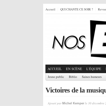
Accueil
QUI CHANTE CE SOIR ?
Revu
ACCUEIL
EN SCÈNE
L'ÉQUIPE
Jeune public
Biblio
Saines humeurs
Victoires de la musiqu
Ajouté par
le 30 décembre 
Michel Kemper