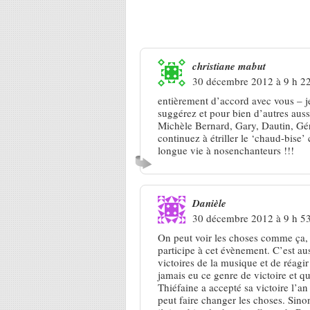
26 Réponses à
Victoires de la m
christiane mabut
30 décembre 2012 à 9 h 2
entièrement d’accord avec vous – je
suggérez et pour bien d’autres auss
Michèle Bernard, Gary, Dautin, Gé
continuez à étriller le ‘chaud-bise
longue vie à nosenchanteurs !!!
Danièle
30 décembre 2012 à 9 h 5
On peut voir les choses comme ça, 
participe à cet évènement. C’est au
victoires de la musique et de réagir 
jamais eu ce genre de victoire et qu
Thiéfaine a accepté sa victoire l’a
peut faire changer les choses. Sinon