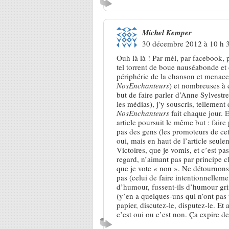
Michel Kemper
30 décembre 2012 à 10 h 
Ouh là là ! Par mél, par facebook, p
tel torrent de boue nauséabonde et
périphérie de la chanson et menace
NosEnchanteurs
) et nombreuses à c
but de faire parler d’Anne Sylvestre 
les médias), j’y souscris, tellement 
NosEnchanteurs
fait chaque jour. E
article poursuit le même but : faire 
pas des gens (les promoteurs de cett
oui, mais en haut de l’article seulem
Victoires, que je vomis, et c’est 
regard, n’aimant pas par principe c
que je vote « non ». Ne détournons
pas (celui de faire intentionnelleme
d’humour, fussent-ils d’humour grin
(y’en a quelques-uns qui n’ont pas 
papier, discutez-le, disputez-le. Et a
c’est oui ou c’est non. Ça expire d