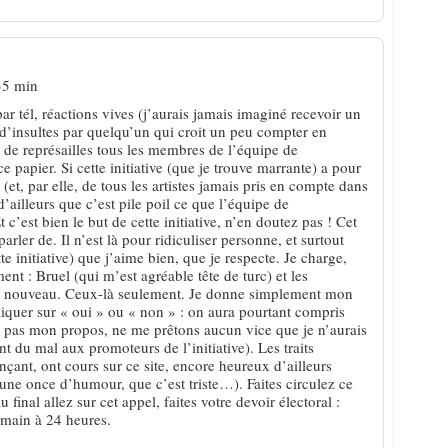
35 min
ar tél, réactions vives (j’aurais jamais imaginé recevoir un
 d’insultes par quelqu’un qui croit un peu compter en
 de représailles tous les membres de l’équipe de
e papier. Si cette initiative (que je trouve marrante) a pour
(et, par elle, de tous les artistes jamais pris en compte dans
d’ailleurs que c’est pile poil ce que l’équipe de
t c’est bien le but de cette initiative, n’en doutez pas ! Cet
parler de. Il n’est là pour ridiculiser personne, et surtout
e initiative) que j’aime bien, que je respecte. Je charge,
ent : Bruel (qui m’est agréable tête de turc) et les
pas nouveau. Ceux-là seulement. Je donne simplement mon
liquer sur « oui » ou « non » : on aura pourtant compris
 pas mon propos, ne me prêtons aucun vice que je n’aurais
nt du mal aux promoteurs de l’initiative). Les traits
çant, ont cours sur ce site, encore heureux d’ailleurs
une once d’humour, que c’est triste…). Faites circulez ce
u final allez sur cet appel, faites votre devoir électoral :
emain à 24 heures.