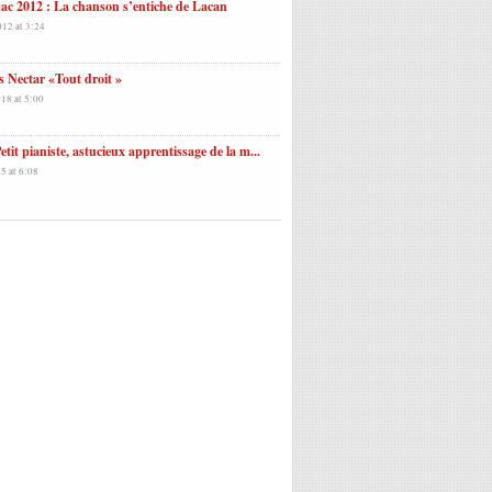
ac 2012 : La chanson s’entiche de Lacan
012 at 3:24
s Nectar «Tout droit »
18 at 5:00
etit pianiste, astucieux apprentissage de la m...
5 at 6:08