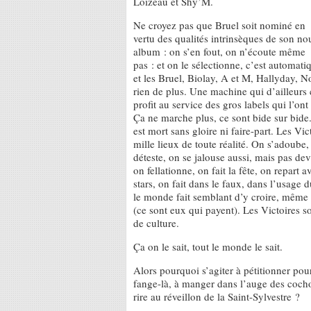
Loizeau et Shy’M.
Ne croyez pas que Bruel soit nominé en
vertu des qualités intrinsèques de son no
album : on s’en fout, on n’écoute même
pas : et on le sélectionne, c’est automati
et les Bruel, Biolay, A et M, Hallyday, 
rien de plus. Une machine qui d’ailleurs 
profit au service des gros labels qui l’on
Ça ne marche plus, ce sont bide sur bide. 
est mort sans gloire ni faire-part. Les Vi
mille lieux de toute réalité. On s’adoube, 
déteste, on se jalouse aussi, mais pas dev
on fellationne, on fait la fête, on repart 
stars, on fait dans le faux, dans l’usage 
le monde fait semblant d’y croire, même le
(ce sont eux qui payent). Les Victoires s
de culture.
Ça on le sait, tout le monde le sait.
Alors pourquoi s’agiter à pétitionner pou
fange-là, à manger dans l’auge des coch
rire au réveillon de la Saint-Sylvestre ?