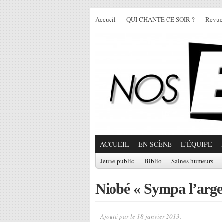
Accueil
QUI CHANTE CE SOIR ?
Revu
ACCUEIL
EN SCÈNE
L'ÉQUIPE
Jeune public
Biblio
Saines humeurs
Niobé « Sympa l’arge
Ajouté par
le 18 janvier 2013.