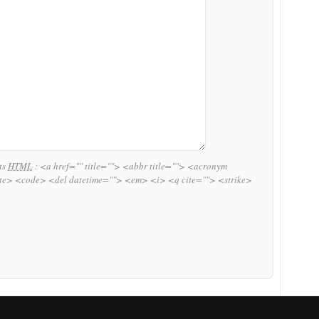
uts
HTML
:
<a href="" title=""> <abbr title=""> <acronym
ite> <code> <del datetime=""> <em> <i> <q cite=""> <strike>