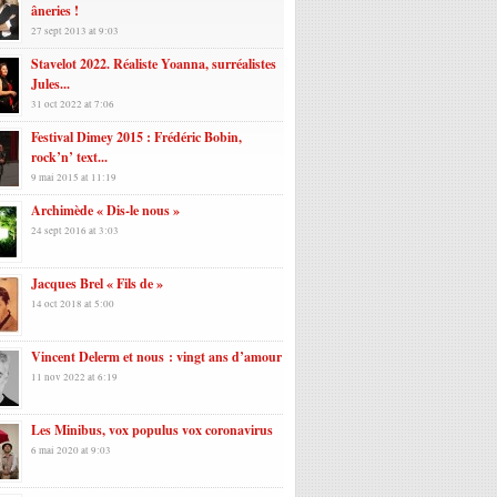
âneries !
27 sept 2013 at 9:03
Stavelot 2022. Réaliste Yoanna, surréalistes
Jules...
31 oct 2022 at 7:06
Festival Dimey 2015 : Frédéric Bobin,
rock’n’ text...
9 mai 2015 at 11:19
Archimède « Dis-le nous »
24 sept 2016 at 3:03
Jacques Brel « Fils de »
14 oct 2018 at 5:00
Vincent Delerm et nous : vingt ans d’amour
11 nov 2022 at 6:19
Les Minibus, vox populus vox coronavirus
6 mai 2020 at 9:03