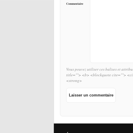
Commentaire
Vous pouvez utiliser ces balises et attrib
title=""> <b> <blockquote cite=""> <c
<strong>