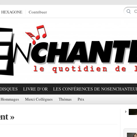
e HEXAGONE
Contribuer
DISQUES
LIVRE D’OR
LES CONFÉRENCES DE NOSENCHANTEU
Hommages
Merci Collègues
Thémas
Prix
nt »
Prom
Partager!