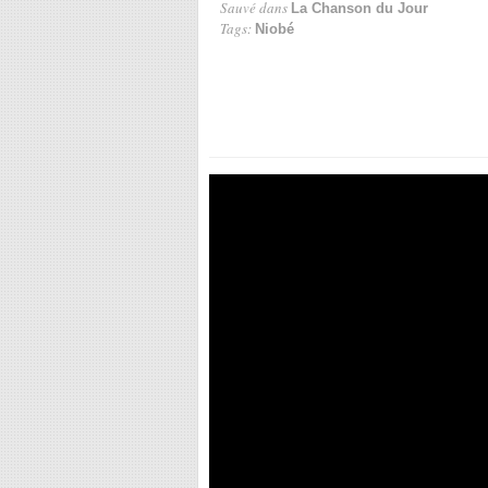
Sauvé dans
La Chanson du Jour
Tags:
Niobé