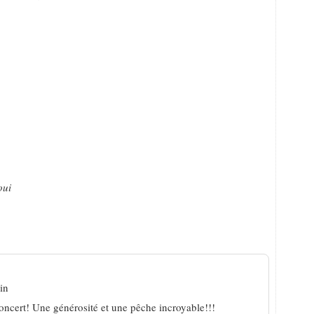
oui
argent »
in
oncert! Une générosité et une pêche incroyable!!!