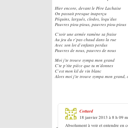
Hier encore, devant le Père Lachaise
On passait presque inaperçu
Péquins, largués, clodos, loqu’dus
Pauvres piou-pious, pauvres piou-pious
C’soir une armée ramène sa fraise
Au jeu du r’pas chaud dans la rue
Avec son lot d’enfants perdus
Pauvres de nous, pauvres de nous
Moi j’te trouve sympa mon grand
C’te p’tite pièce que tu m’donnes
C’est mon kil de vin blanc
Alors moi j’te trouve sympa mon grand, 
2 Réponses à
Niobé « Sympa l’
Cottard
18 janvier 2013 à 8 h 09 m
Absolument à voir et entendre en c