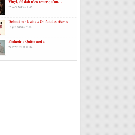
Vinyl, s’il doit n’en rester qu’un…
25 août 2013 at 9:02
Debout sur le zinc « On fait des rêves »
10 juil 2020 at 7:00
Piednoir « Quitte-moi »
24 avr 2022 at 10:04