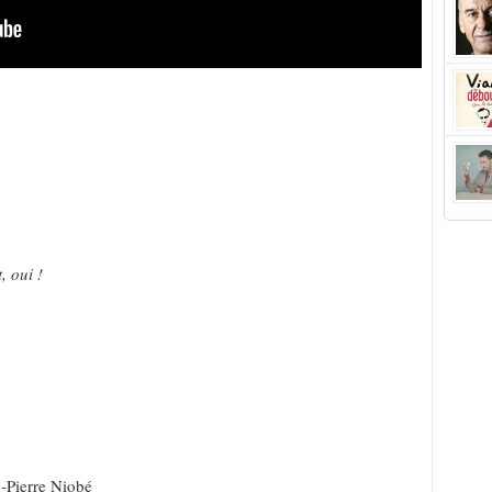
, oui !
n-Pierre Niobé