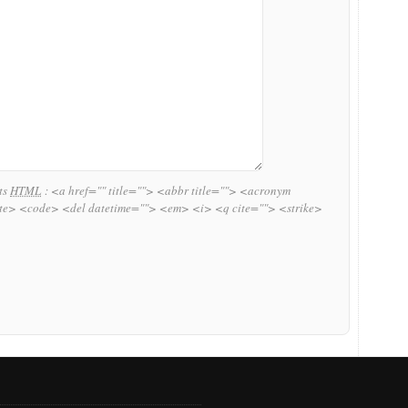
uts
HTML
:
<a href="" title=""> <abbr title=""> <acronym
ite> <code> <del datetime=""> <em> <i> <q cite=""> <strike>