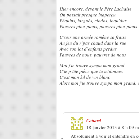
Hier encore, devant le Père Lachaise
On passait presque inaperçu
Péquins, largués, clodos, loqu’dus
Pauvres piou-pious, pauvres piou-pious
C’soir une armée ramène sa fraise
Au jeu du r’pas chaud dans la rue
Avec son lot d’enfants perdus
Pauvres de nous, pauvres de nous
Moi j’te trouve sympa mon grand
C’te p’tite pièce que tu m’donnes
C’est mon kil de vin blanc
Alors moi j’te trouve sympa mon grand, 
2 Réponses à
Niobé « Sympa l’
Cottard
18 janvier 2013 à 8 h 09 m
Absolument à voir et entendre en c