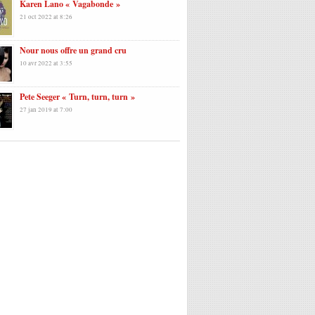
Karen Lano « Vagabonde »
21 oct 2022 at 8:26
Nour nous offre un grand cru
10 avr 2022 at 3:55
Pete Seeger « Turn, turn, turn »
27 jan 2019 at 7:00