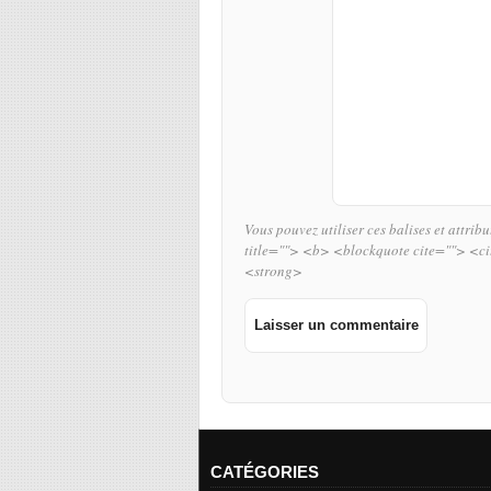
Vous pouvez utiliser ces balises et attrib
title=""> <b> <blockquote cite=""> <c
<strong>
CATÉGORIES