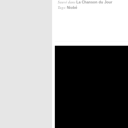
Sauvé dans
La Chanson du Jour
Tags:
Niobé