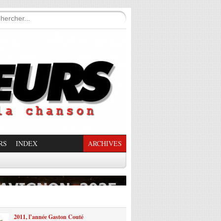
RS
INDEX
ARCHIVES
enade Enchantée
2011, l’année Gaston Couté