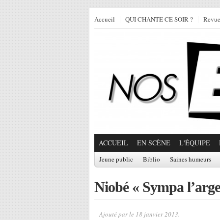
Accueil
QUI CHANTE CE SOIR ?
Revu
ACCUEIL
EN SCÈNE
L'ÉQUIPE
Jeune public
Biblio
Saines humeurs
Niobé « Sympa l’arge
Ajouté par
le 18 janvier 2013.