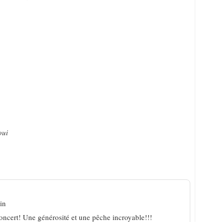
oui
argent »
in
oncert! Une générosité et une pêche incroyable!!!