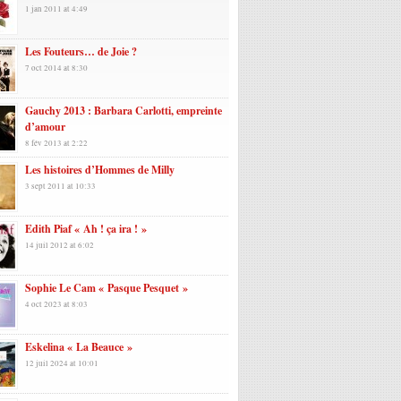
1 jan 2011 at 4:49
Les Fouteurs… de Joie ?
7 oct 2014 at 8:30
Gauchy 2013 : Barbara Carlotti, empreinte
d’amour
8 fév 2013 at 2:22
Les histoires d’Hommes de Milly
3 sept 2011 at 10:33
Edith Piaf « Ah ! ça ira ! »
14 juil 2012 at 6:02
Sophie Le Cam « Pasque Pesquet »
4 oct 2023 at 8:03
Eskelina « La Beauce »
12 juil 2024 at 10:01