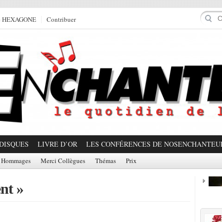
e HEXAGONE
Contribuer
DISQUES
LIVRE D’OR
LES CONFÉRENCES DE NOSENCHANTEU
Hommages
Merci Collègues
Thémas
Prix
nt »
Prom
Partager!